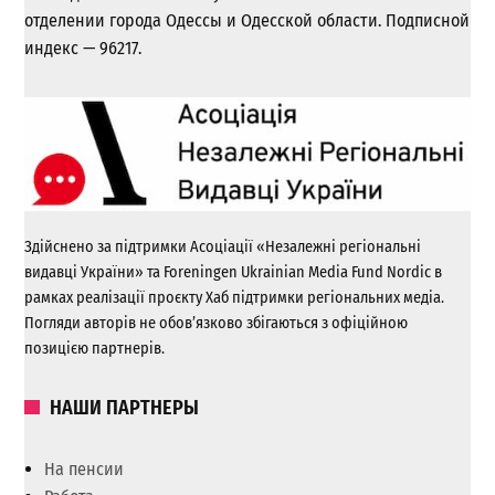
отделении города Одессы и Одесской области. Подписной
индекс — 96217.
Здійснено за підтримки Асоціації «Незалежні регіональні
видавці України» та Foreningen Ukrainian Media Fund Nordic в
рамках реалізації проєкту Хаб підтримки регіональних медіа.
Погляди авторів не обов’язково збігаються з офіційною
позицією партнерів.
НАШИ ПАРТНЕРЫ
На пенсии