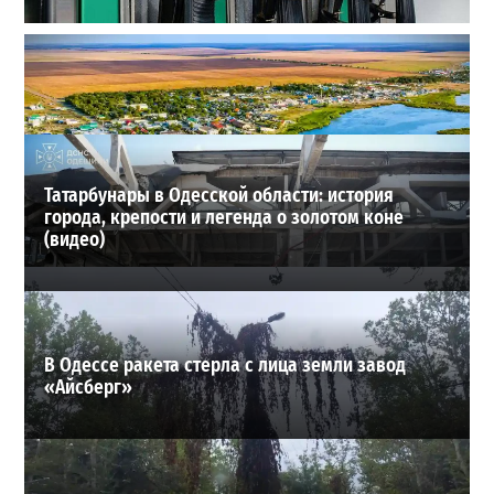
Неприятный сюрприз для водителей Одессы: на АЗС
снова взлетели цены
2
2026-07-28
ВИБОР РЕДАКЦИИ
Татарбунары в Одесской области: история
города, крепости и легенда о золотом коне
(видео)
В Одессе ракета стерла с лица земли завод
«Айсберг»