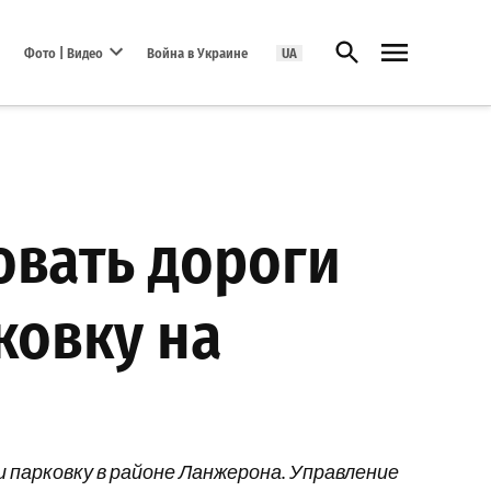
Открыть поиск
Фото | Видео
Война в Украине
UA
Open dropdown menu
овать дороги
ковку на
 парковку в районе Ланжерона. Управление