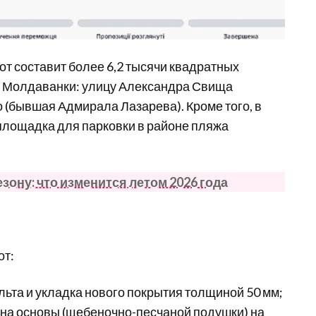
т составит более 6,2 тысячи квадратных
и Молдаванки: улицу Александра Свища
 (бывшая Адмирала Лазарева). Кроме того, в
 площадка для парковки в районе пляжа
езону: что изменится летом 2026 года
от:
льта и укладка нового покрытия толщиной 50 мм;
на основы (щебеночно-песчаной подушки) на