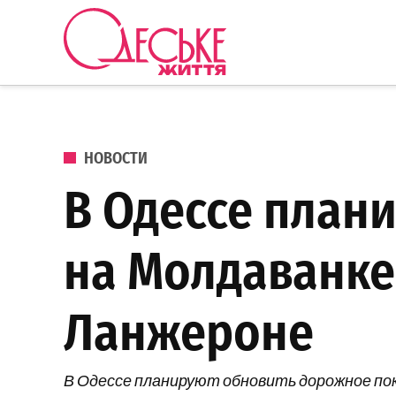
Перейти к содержанию
Одеське
життя
ОПУБЛИКОВАНО В
НОВОСТИ
В Одессе план
на Молдаванке
Ланжероне
В Одессе планируют обновить дорожное пок