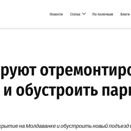
Новости
Статьи
По полочкам
Блоги
Open dropdown menu
ируют отремонтир
 и обустроить пар
рытие на Молдаванке и обустроить новый подъезд и