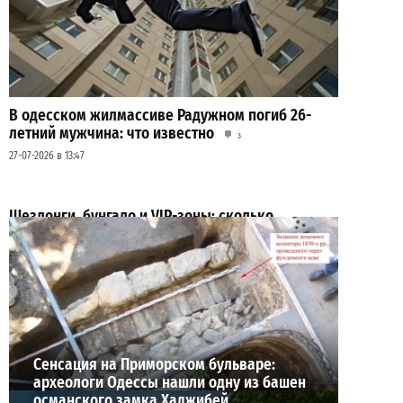
В одесском жилмассиве Радужном погиб 26-
летний мужчина: что известно
3
27-07-2026 в 13:47
Шезлонги, бунгало и VIP-зоны: сколько
придется заплатить за отдых в Аркадии
3
21-07-2026 в 19:23
ВИБОР РЕДАКЦИИ
Сенсация на Приморском бульваре:
археологи Одессы нашли одну из башен
османского замка Хаджибей