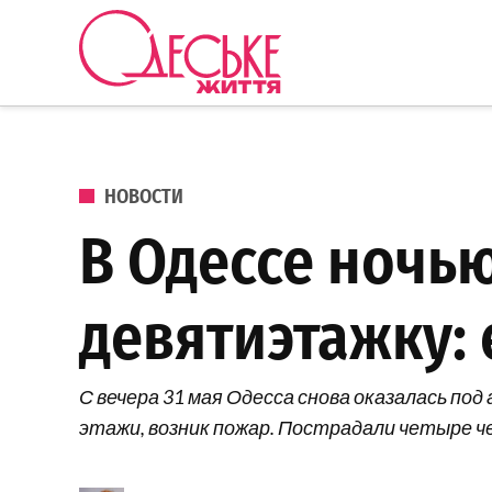
Перейти к содержанию
Одеське
життя
ОПУБЛИКОВАНО В
НОВОСТИ
В Одессе ночь
девятиэтажку:
С вечера 31 мая Одесса снова оказалась по
этажи, возник пожар. Пострадали четыре ч