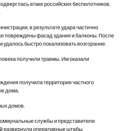
подверглась атаке российских беспилотников.
.
нистрации, в результате удара частично
же повреждены фасад здания и балконы. После
м удалось быстро локализовать возгорание.
ловека получили травмы. Им оказали
еждения получила территория частного
е дома.
ных домов.
 коммунальные службы и представители
ей развернули оперативные штабы.