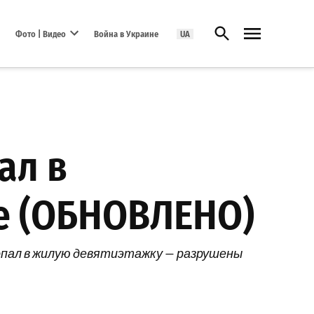
Открыть поиск
Фото | Видео
Война в Украине
UA
Open dropdown menu
ал в
ие (ОБНОВЛЕНО)
 попал в жилую девятиэтажку — разрушены