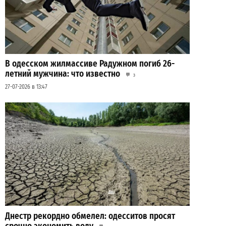
В одесском жилмассиве Радужном погиб 26-
летний мужчина: что известно
3
27-07-2026 в 13:47
Днестр рекордно обмелел: одесситов просят