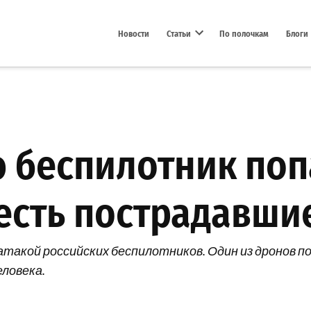
Новости
Статьи
По полочкам
Блоги
Open dropdown menu
ю беспилотник поп
 есть пострадавш
д атакой российских беспилотников. Один из дронов
еловека.