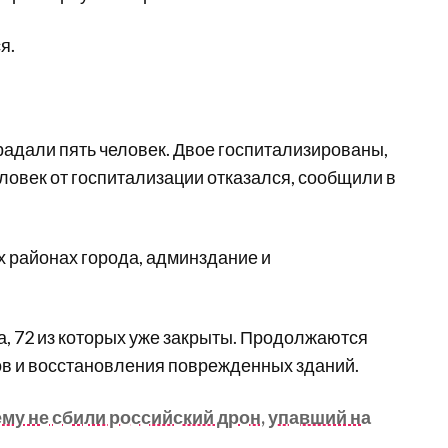
я.
традали пять человек. Двое госпитализированы,
ловек от госпитализации отказался, сообщили в
 районах города, админздание и
, 72 из которых уже закрыты. Продолжаются
ов и восстановления поврежденных зданий.
му не сбили российский дрон, упавший на