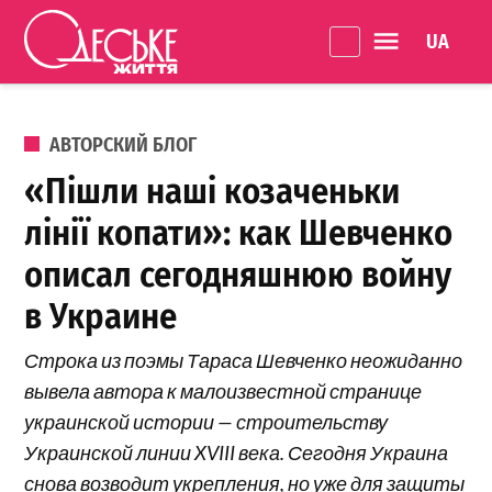
Перейти к содержанию
Language 
Одеське
життя
ОПУБЛИКОВАНО В
АВТОРСКИЙ БЛОГ
«Пішли наші козаченьки
лінії копати»: как Шевченко
описал сегодняшнюю войну
в Украине
Строка из поэмы Тараса Шевченко неожиданно
вывела автора к малоизвестной странице
украинской истории — строительству
Украинской линии XVIII века. Сегодня Украина
снова возводит укрепления, но уже для защиты