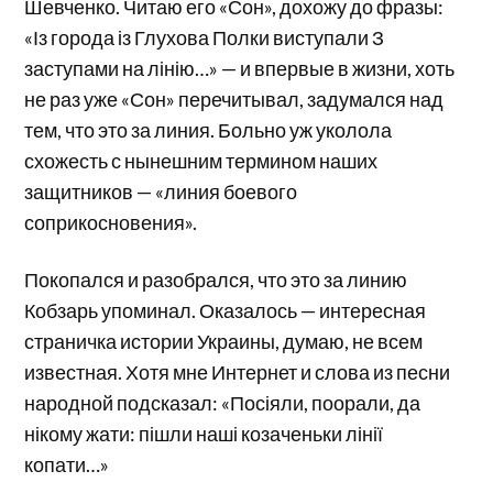
Шевченко. Читаю его «Сон», дохожу до фразы:
«Із города із Глухова Полки виступали З
заступами на лінію…» — и впервые в жизни, хоть
не раз уже «Сон» перечитывал, задумался над
тем, что это за линия. Больно уж уколола
схожесть с нынешним термином наших
защитников — «линия боевого
соприкосновения».
Покопался и разобрался, что это за линию
Кобзарь упоминал. Оказалось — интересная
страничка истории Украины, думаю, не всем
известная. Хотя мне Интернет и слова из песни
народной подсказал: «Посіяли, поорали, да
нікому жати: пішли наші козаченьки лінії
копати…»