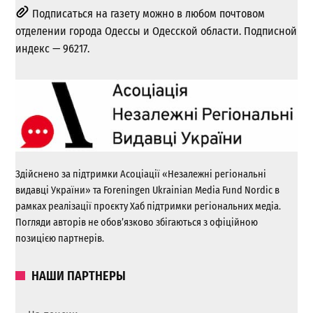
Подписаться на газету можно в любом почтовом
отделении города Одессы и Одесской области. Подписной
индекс — 96217.
Здійснено за підтримки Асоціації «Незалежні регіональні
видавці України» та Foreningen Ukrainian Media Fund Nordic в
рамках реалізації проєкту Хаб підтримки регіональних медіа.
Погляди авторів не обов’язково збігаються з офіційною
позицією партнерів.
НАШИ ПАРТНЕРЫ