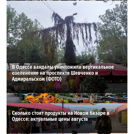
В Одессе выросло число пострадавших после атаки
реактивных дронов (фото)
2
24-07-2026 в 14:29
ВИБОР РЕДАКЦИИ
В Одессе вандалы уничтожили вертикальное
озеленение на проспекте Шевченко и
Адмиральском (ФОТО)
Сколько стоят продукты на Новом базаре в
Одессе: актуальные цены августа