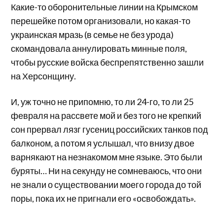
Какие-то оборонительные линии на Крымском
перешейке потом организовали, но какая-то
украинская мразь (в семье не без урода)
скомандовала аннулировать минные поля,
чтобы русские войска беспрепятственно зашли
на Херсонщину.
И, уж точно не припомню, то ли 24-го, то ли 25
февраля на рассвете мой и без того не крепкий
сон прервал лязг гусениц российских танков под
балконом, а потом я услышал, что внизу двое
варнякают на незнакомом мне языке. Это были
буряты… Ни на секунду не сомневаюсь, что они
не знали о существовании моего города до той
поры, пока их не пригнали его «освобождать».