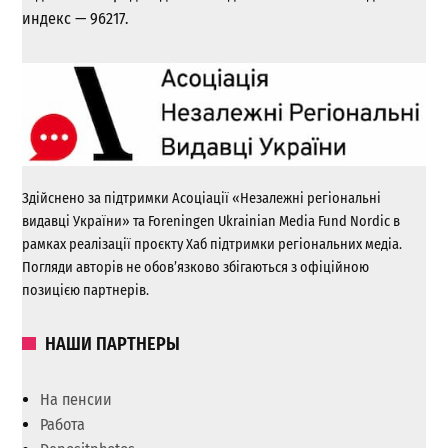
индекс — 96217.
Здійснено за підтримки Асоціації «Незалежні регіональні
видавці України» та Foreningen Ukrainian Media Fund Nordic в
рамках реалізації проєкту Хаб підтримки регіональних медіа.
Погляди авторів не обов’язково збігаються з офіційною
позицією партнерів.
НАШИ ПАРТНЕРЫ
На пенсии
Работа