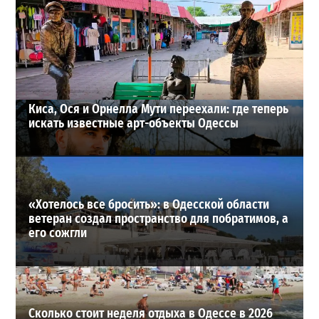
Днестр рекордно обмелел: одесситов просят срочно
экономить воду
2
29-07-2026 в 19:28
ВИБОР РЕДАКЦИИ
Киса, Ося и Орнелла Мути переехали: где теперь
искать известные арт-объекты Одессы
«Хотелось все бросить»: в Одесской области
ветеран создал пространство для побратимов, а
его сожгли
Сколько стоит неделя отдыха в Одессе в 2026