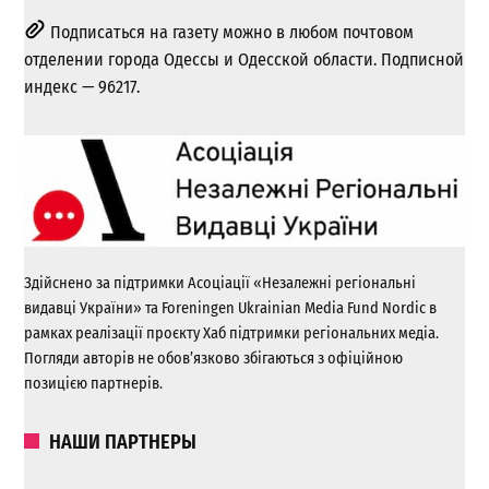
Подписаться на газету можно в любом почтовом
отделении города Одессы и Одесской области. Подписной
индекс — 96217.
Здійснено за підтримки Асоціації «Незалежні регіональні
видавці України» та Foreningen Ukrainian Media Fund Nordic в
рамках реалізації проєкту Хаб підтримки регіональних медіа.
Погляди авторів не обов’язково збігаються з офіційною
позицією партнерів.
НАШИ ПАРТНЕРЫ