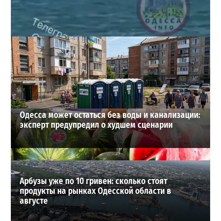
Под Одессой уносит в море ребенка на матрасе и
мужчину: идет спасательная операция
2
28-07-2026 в 17:51
ВИБОР РЕДАКЦИИ
Одесса может остаться без воды и канализации:
эксперт предупредил о худшем сценарии
Арбузы уже по 10 гривен: сколько стоят
продукты на рынках Одесской области в
августе