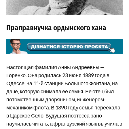
Праправнучка ордынского хана
Настоящая фамилия Анны Андреевны —
Горенко. Она родилась 23 июня 1889 года в
Одессе, на 11-й станции Большого Фонтана, на
даче, которую снимала ее семья. Ее отец был
потомственным дворянином, инженером-
механиком флота. В 1890 году семья переехала
в Царское Село. Будущая поэтесса рано
научилась читать, а французский язык выучила в