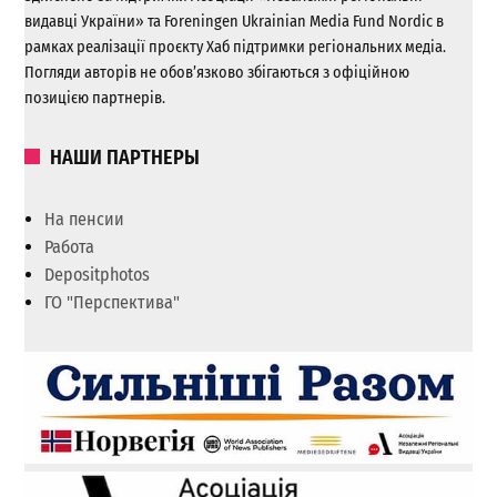
видавці України» та Foreningen Ukrainian Media Fund Nordic в
рамках реалізації проєкту Хаб підтримки регіональних медіа.
Погляди авторів не обов’язково збігаються з офіційною
позицією партнерів.
НАШИ ПАРТНЕРЫ
На пенсии
Работа
Depositphotos
ГО "Перспектива"