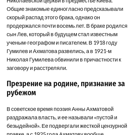
Николаевской церкви в предместье Киева.
Общие знакомые единогласно предсказывали
скорый распад этого брака, однако он
продержался почти восемь лет. В браке родился
сын Лев, который в будущем стал известным
ученым-географом и писателем. В 1918 году
Гумилев и Ахматова развелись, а в 1921-м
Николая Гумилева обвинили в причастности к
заговору и расстреляли.
Презрение на родине, признание за
рубежом
В советское время поэзия Анны Ахматовой
раздражала власть, и ее называли «пустой и
безыдейной». Ее подвергали жесткой цензурной
правке, а с 1925 года Ахматову вообще