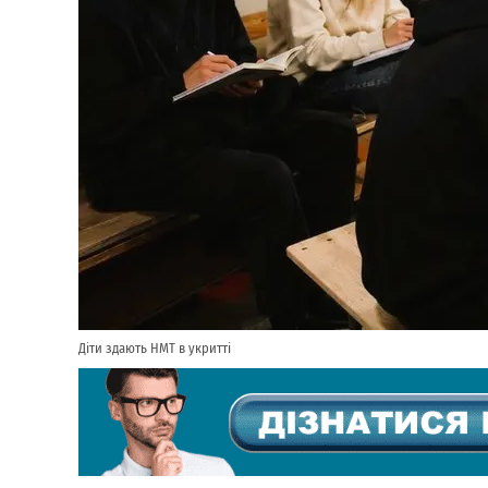
Діти здають НМТ в укритті