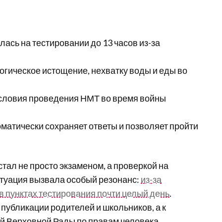
ась на тестировании до 13 часов из-за
огическое истощение, нехватку воды и еды во
условия проведения НМТ во время войны
матически сохраняет ответы и позволяет пройти
тал не просто экзаменом, а проверкой на
итуация вызвала особый резонанс:
из-за
в пунктах тестирования почти целый день
.
убликации родителей и школьников, а к
 Верховной Рады по правам человека.