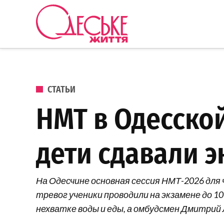
Перейти к содержанию
Одеське
життя
ОПУБЛИКОВАНО В
СТАТЬИ
НМТ в Одесской
дети сдавали э
На Одесчине основная сессия НМТ-2026 для
тревог ученики проводили на экзамене до 10
нехватке воды и еды, а омбудсмен Дмитрий