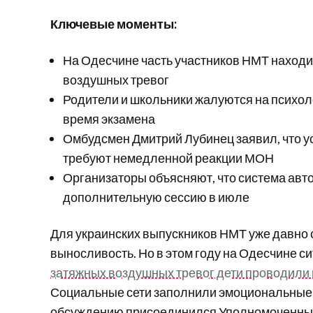
Ключевые моменты:
На Одесчине часть участников НМТ находил
воздушных тревог
Родители и школьники жалуются на психол
время экзамена
Омбудсмен Дмитрий Лубинец заявил, что 
требуют немедленной реакции МОН
Организаторы объясняют, что система авто
дополнительную сессию в июле
Для украинских выпускников НМТ уже давно с
выносливость. Но в этом году на Одесчине с
затяжных воздушных тревог дети проводили 
Социальные сети заполнили эмоциональные п
обсуждению присоединился Уполномоченный