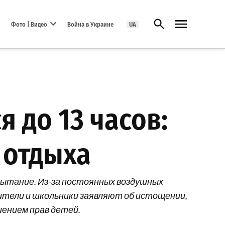
Открыть поиск
Фото | Видео
Война в Украине
UA
Open dropdown menu
 до 13 часов:
 отдыха
спытание. Из-за постоянных воздушных
одители и школьники заявляют об истощении,
шением прав детей.