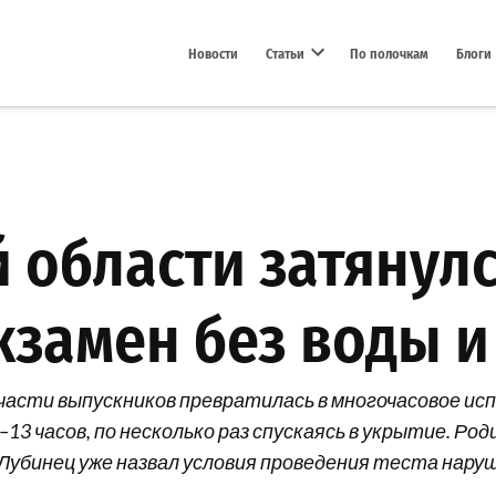
Новости
Статьи
По полочкам
Блоги
Open dropdown menu
 области затянулся
кзамен без воды и
 части выпускников превратилась в многочасовое и
–13 часов, по несколько раз спускаясь в укрытие. Р
 Лубинец уже назвал условия проведения теста нару