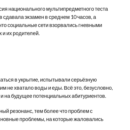
сия национального мультипредметного теста
в сдавала экзамен в среднем 10 часов, а
 что социальные сети взорвались гневными
 и их родителей.
каться в укрытие, испытывали серьёзную
м не хватало воды и еды. Всё это, безусловно,
— и на будущее потенциальных абитуриентов.
ый резонанс, тем более что проблем с
новные проблемы, на которые жаловались