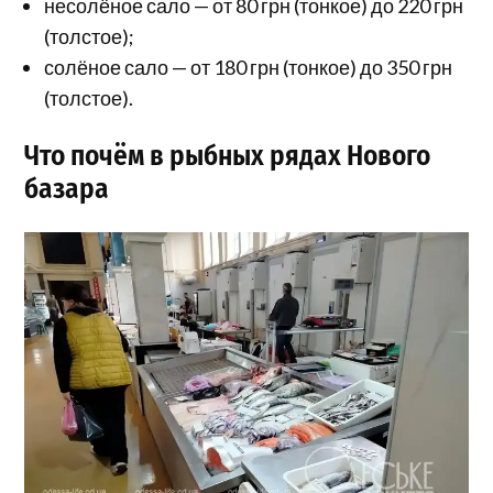
несолёное сало — от 80 грн (тонкое) до 220 грн
(толстое);
солёное сало — от 180 грн (тонкое) до 350 грн
(толстое).
Что почём в рыбных рядах Нового
базара