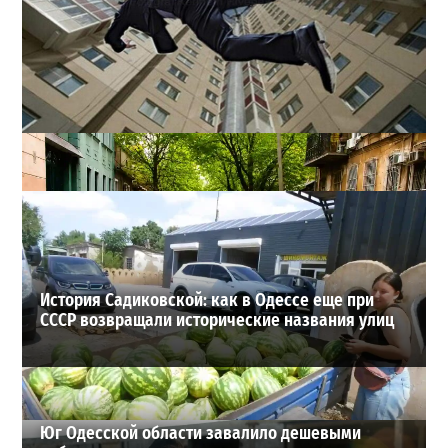
В одесском жилмассиве Радужном погиб 26-летний
мужчина: что известно
3
27-07-2026 в 13:47
ВИБОР РЕДАКЦИИ
История Садиковской: как в Одессе еще при
СССР возвращали исторические названия улиц
Юг Одесской области завалило дешевыми