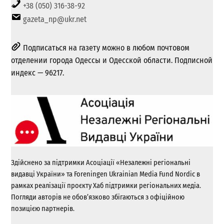
+38 (050) 316-38-92
gazeta_np@ukr.net
Подписаться на газету можно в любом почтовом
отделении города Одессы и Одесской области. Подписной
индекс — 96217.
Здійснено за підтримки Асоціації «Незалежні регіональні
видавці України» та Foreningen Ukrainian Media Fund Nordic в
рамках реалізації проєкту Хаб підтримки регіональних медіа.
Погляди авторів не обов’язково збігаються з офіційною
позицією партнерів.