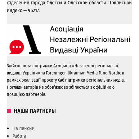
отделении города Одессы и Одесской области. Подписной
индекс — 96217.
Здійснено за підтримки Асоціації «Незалежні регіональні
видавці України» та Foreningen Ukrainian Media Fund Nordic в
рамках реалізації проєкту Хаб підтримки регіональних медіа.
Погляди авторів не обов’язково збігаються з офіційною
позицією партнерів.
НАШИ ПАРТНЕРЫ
На пенсии
Работа