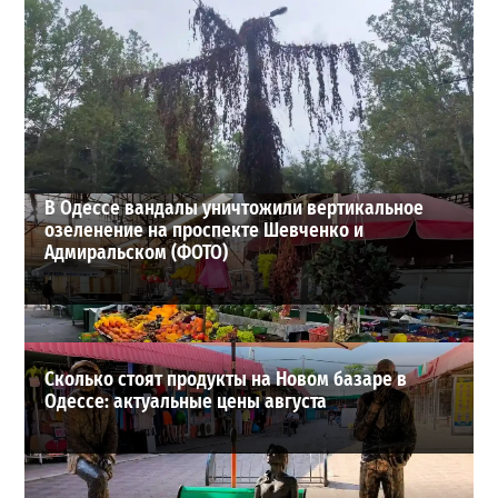
Днестр рекордно обмелел: одесситов просят срочно
экономить воду
2
29-07-2026 в 19:28
ВИБОР РЕДАКЦИИ
В Одессе вандалы уничтожили вертикальное
озеленение на проспекте Шевченко и
Адмиральском (ФОТО)
Сколько стоят продукты на Новом базаре в
Одессе: актуальные цены августа