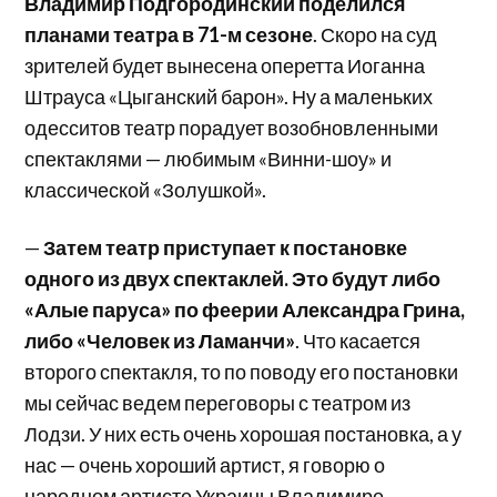
Владимир Подгородинский поделился
планами театра в 71-м сезоне
. Скоро на суд
зрителей будет вынесена оперетта Иоганна
Штрауса «Цыганский барон». Ну а маленьких
одесситов театр порадует возобновленными
спектаклями — любимым «Винни-шоу» и
классической «Золушкой».
—
Затем театр приступает к постановке
одного из двух спектаклей. Это будут либо
«Алые паруса» по феерии Александра Грина,
либо «Человек из Ламанчи»
. Что касается
второго спектакля, то по поводу его постановки
мы сейчас ведем переговоры с театром из
Лодзи. У них есть очень хорошая постановка, а у
нас — очень хороший артист, я говорю о
народном артисте Украины Владимире