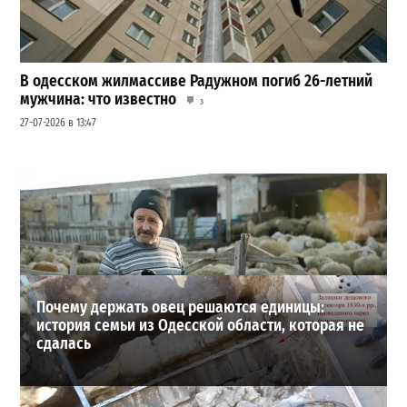
В одесском жилмассиве Радужном погиб 26-летний
мужчина: что известно
3
27-07-2026 в 13:47
Шезлонги, бунгало и VIP-зоны: сколько придется
заплатить за отдых в Аркадии
3
21-07-2026 в 19:23
ВИБОР РЕДАКЦИИ
Почему держать овец решаются единицы:
история семьи из Одесской области, которая не
сдалась