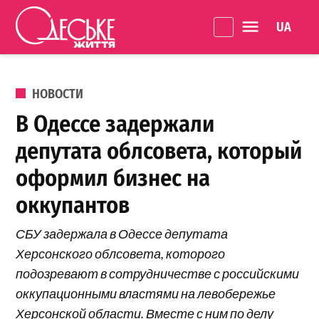
Перейти к содержанию
Language 
Одеське
життя
ОПУБЛИКОВАНО В
НОВОСТИ
В Одессе задержали
депутата облсовета, который
оформил бизнес на
оккупантов
СБУ задержала в Одессе депутата
Херсонского облсовета, которого
подозревают в сотрудничестве с российскими
оккупационными властями на левобережье
Херсонской области. Вместе с ним по делу