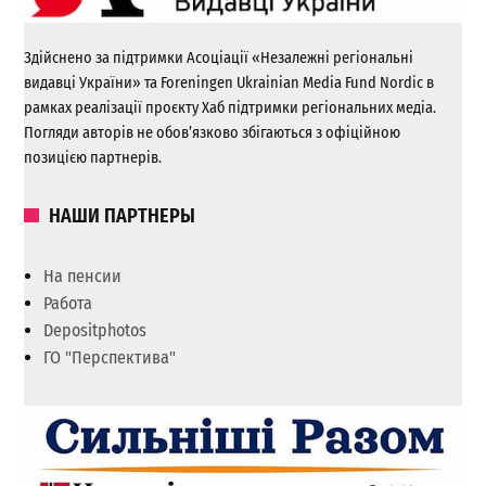
Здійснено за підтримки Асоціації «Незалежні регіональні
видавці України» та Foreningen Ukrainian Media Fund Nordic в
рамках реалізації проєкту Хаб підтримки регіональних медіа.
Погляди авторів не обов’язково збігаються з офіційною
позицією партнерів.
НАШИ ПАРТНЕРЫ
На пенсии
Работа
Depositphotos
ГО "Перспектива"