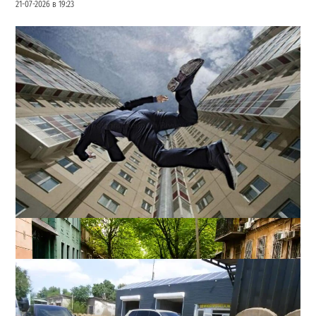
21-07-2026 в 19:23
В одесском жилмассиве Радужном погиб 26-летний
мужчина: что известно
3
27-07-2026 в 13:47
ВИБОР РЕДАКЦИИ