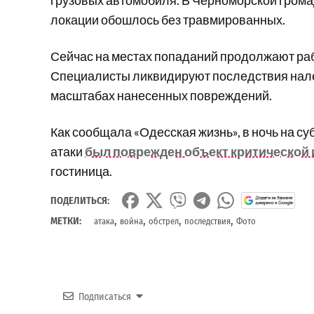
грузовых автомобиля. В Черноморской громад
локации обошлось без травмированных.
Сейчас на местах попаданий продолжают ра
Специалисты ликвидируют последствия нале
масштабах нанесенных повреждений.
Как сообщала «Одесская жизнь», в ночь на су
атаки
был поврежден объект критической
гостиница.
ПОДЕЛИТЬСЯ:
,
,
,
,
МЕТКИ:
атака
война
обстрел
последствия
Фото
Подписаться