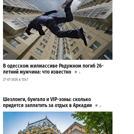
В одесском жилмассиве Радужном погиб 26-
летний мужчина: что известно
3
27-07-2026 в 13:47
Шезлонги, бунгало и VIP-зоны: сколько
придется заплатить за отдых в Аркадии
3
21-07-2026 в 19:23
ВИБОР РЕДАКЦИИ