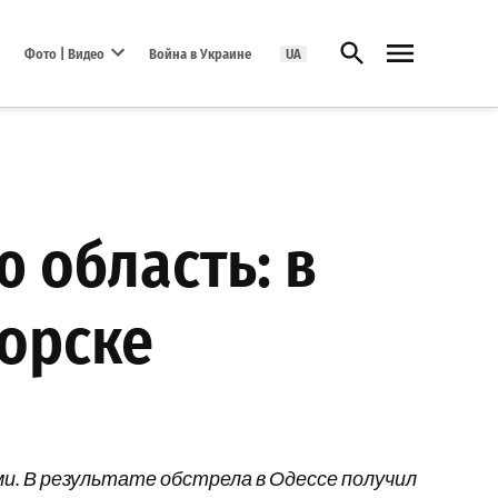
Открыть поиск
Фото | Видео
Война в Украине
UA
Open dropdown menu
 область: в
морске
и. В результате обстрела в Одессе получил