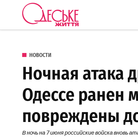
Перейти к содержанию
Одеське
життя
ОПУБЛИКОВАНО В
НОВОСТИ
Ночная атака д
Одессе ранен 
повреждены до
В ночь на 7 июня российские войска вновь 