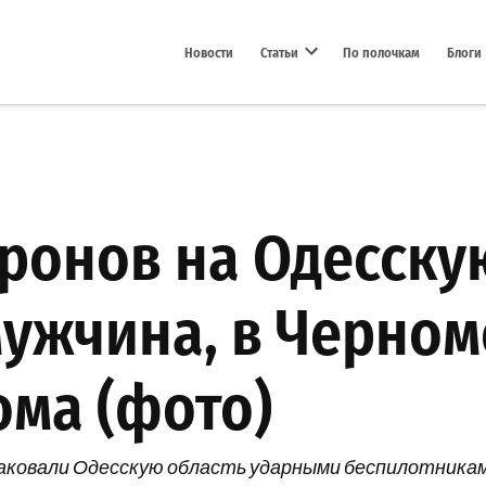
Новости
Статьи
По полочкам
Блоги
Open dropdown menu
ронов на Одесскую
мужчина, в Черно
ма (фото)
атаковали Одесскую область ударными беспилотникам