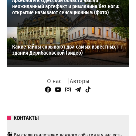
Археологи в Одесской области нашли
неожиданный артефакт и римлянина без ноги:
открытие называют сенсационным (фото)
Какие тайны скрывают два самых известных
здания Дерибасовской (видео)
О нас
Авторы
Facebook Page
YouTube
Instagram
Telegram
TikTok
КОНТАКТЫ
Вы стали свидетелем важного события и у вас есть