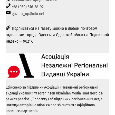
+38 (050) 316-38-92
gazeta_np@ukr.net
Подписаться на газету можно в любом почтовом
отделении города Одессы и Одесской области. Подписной
индекс — 96217.
Здійснено за підтримки Асоціації «Незалежні регіональні
видавці України» та Foreningen Ukrainian Media Fund Nordic в
рамках реалізації проєкту Хаб підтримки регіональних медіа.
Погляди авторів не обов’язково збігаються з офіційною
позицією партнерів.