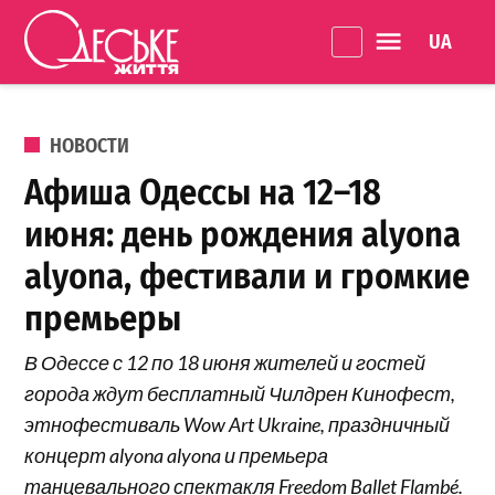
Перейти к содержанию
Language 
Одеське
життя
ОПУБЛИКОВАНО В
НОВОСТИ
Афиша Одессы на 12–18
июня: день рождения alyona
alyona, фестивали и громкие
премьеры
В Одессе с 12 по 18 июня жителей и гостей
города ждут бесплатный Чилдрен Кинофест,
этнофестиваль Wow Art Ukraine, праздничный
концерт alyona alyona и премьера
танцевального спектакля Freedom Ballet Flambé.