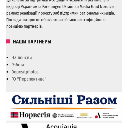
Здійснено за підтримки Асоціації «Незалежні регіональні
видавці України» та Foreningen Ukrainian Media Fund Nordic в
рамках реалізації проєкту Хаб підтримки регіональних медіа.
Погляди авторів не обов’язково збігаються з офіційною
позицією партнерів.
НАШИ ПАРТНЕРЫ
На пенсии
Работа
Depositphotos
ГО "Перспектива"