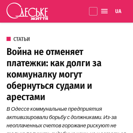
Перейти к содержанию
Language 
Одеське
життя
ОПУБЛИКОВАНО В
СТАТЬИ
Война не отменяет
платежки: как долги за
коммуналку могут
обернуться судами и
арестами
В Одессе коммунальные предприятия
активизировали борьбу с должниками. Из-за
неоплаченных счетов горожане рискуют не