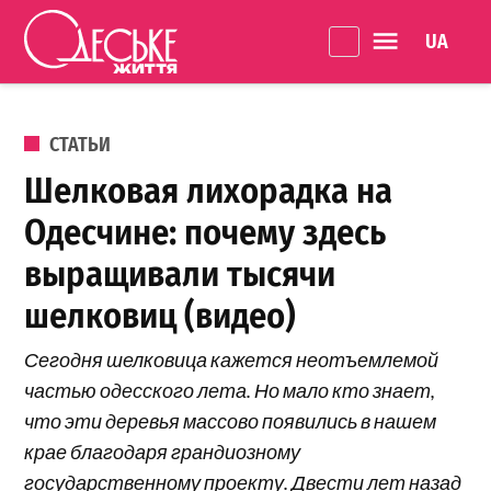
Перейти к содержанию
Language 
Одеське
життя
ОПУБЛИКОВАНО В
СТАТЬИ
Шелковая лихорадка на
Одесчине: почему здесь
выращивали тысячи
шелковиц (видео)
Сегодня шелковица кажется неотъемлемой
частью одесского лета. Но мало кто знает,
что эти деревья массово появились в нашем
крае благодаря грандиозному
государственному проекту. Двести лет назад