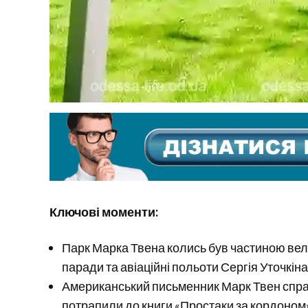
Ключові моменти:
Парк Марка Твена колись був частиною вели
паради та авіаційні польоти Сергія Уточкіна
Американський письменник Марк Твен справд
потрапили до книги «Простаки за кордоном»