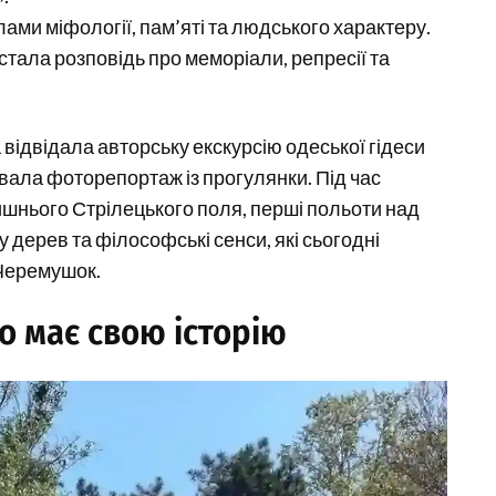
лами міфології, пам’яті та людського характеру.
тала розповідь про меморіали, репресії та
відвідала авторську екскурсію одеської гідеси
увала фоторепортаж із прогулянки. Під час
ишнього Стрілецького поля, перші польоти над
у дерев та філософські сенси, які сьогодні
 Черемушок.
о має свою історію