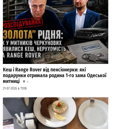
Кеш і Range Rover від пенсіонерки: які
подарунки отримала родина 1-го зама Одеської
митниці
1
21-07-2026 в 11:08