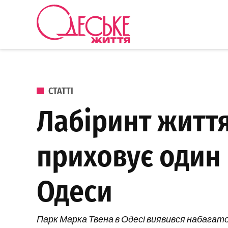
Перейти до вмісту
Одеське
Життя
ОПУБЛІКОВАНО В
СТАТТІ
Лабіринт життя,
приховує один
Одеси
Парк Марка Твена в Одесі виявився набагато 