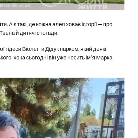
и. А є такі, де кожна алея ховає історії — про
 Твена й дитячі спогади.
ї гідеси Віолетти Дідук парком, який деякі
ого, хоча сьогодні він уже носить ім’я Марка