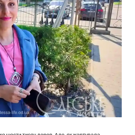
зько шести тисяч дерев. Але, як жартувала