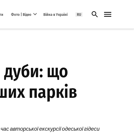
Відкрити пошук
ги
Фото | Відео
Війна в Україні
RU
Open dropdown menu
і дуби: що
ших парків
ас авторської екскурсії одеської гідеси