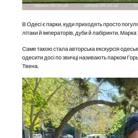
В Одесі є парки, куди приходять просто погулят
літаки й імператорів, дуби й лабіринти, Марка
Саме такою стала авторська екскурсія одесько
одесити досі по звичці називають парком Горьк
Твена.