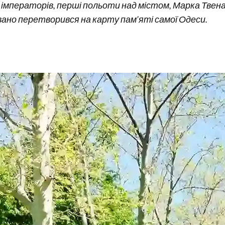
о імператорів, перші польоти над містом, Марка Твена
вано перетворився на карту пам’яті самої Одеси.