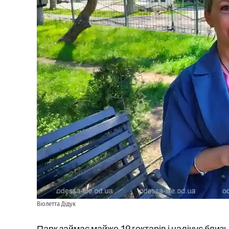
Віолетта Дідук
Парк займає майж
е 19 гектарів і налічує бли