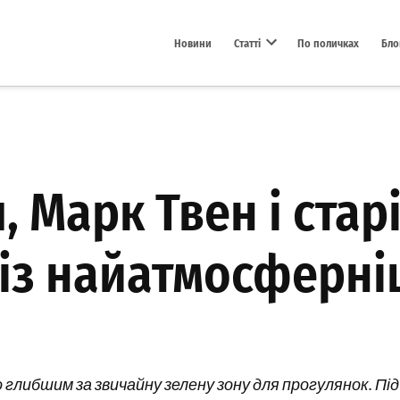
Новини
Статті
По поличках
Бло
Open dropdown menu
 Марк Твен і стар
 із найатмосферні
глибшим за звичайну зелену зону для прогулянок. Під ч