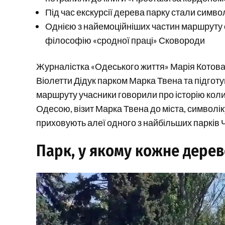
Під час екскурсії дерева парку стали симво
Однією з найемоційніших частин маршруту с
філософію «сродної праці» Сковороди
Журналістка «Одеського життя» Марія Котова 
Віолетти Дідук парком Марка Твена та підгот
маршруту учасники говорили про історію кол
Одесою, візит Марка Твена до міста, символік
приховують алеї одного з найбільших парків
Парк, у якому кожне дерев