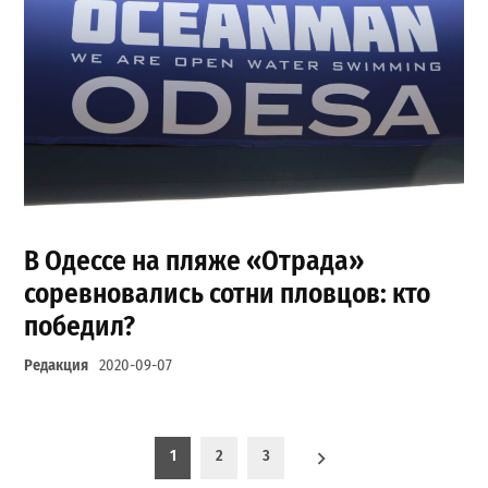
В Одессе на пляже «Отрада»
соревновались сотни пловцов: кто
победил?
Редакция
2020-09-07
Пагинация записей
1
2
3