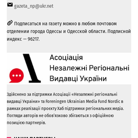
gazeta_np@ukr.net
Подписаться на газету можно в любом почтовом
отделении города Одессы и Одесской области. Подписной
индекс — 96217.
Здійснено за підтримки Асоціації «Незалежні регіональні
видавці України» та Foreningen Ukrainian Media Fund Nordic в
рамках реалізації проєкту Хаб підтримки регіональних медіа.
Погляди авторів не обов’язково збігаються з офіційною
позицією партнерів.