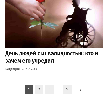
День людей с инвалидностью: кто и
зачем его учредил
Редакция
2023-12-03
Пагинация записей
1
2
3
…
16