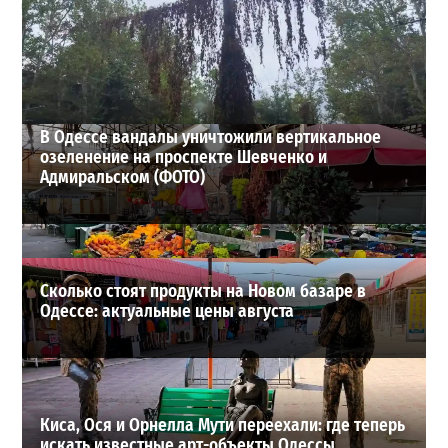
Днестр рекордно обмелел: одесситов просят срочно
экономить воду
2
2026-07-29
ВИБОР РЕДАКЦИИ
В Одессе вандалы уничтожили вертикальное
озеленение на проспекте Шевченко и
Адмиральском (ФОТО)
Сколько стоят продукты на Новом базаре в
Одессе: актуальные цены августа
Киса, Ося и Орнелла Мути переехали: где теперь
искать известные арт-объекты Одессы