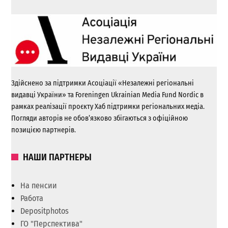
Здійснено за підтримки Асоціації «Незалежні регіональні
видавці України» та Foreningen Ukrainian Media Fund Nordic в
рамках реалізації проєкту Хаб підтримки регіональних медіа.
Погляди авторів не обов’язково збігаються з офіційною
позицією партнерів.
НАШИ ПАРТНЕРЫ
На пенсии
Работа
Depositphotos
ГО "Перспектива"