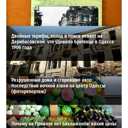
мужчину: идет спасательная операция
2
28-07-2026 в 17:51
ВИБОР РЕДАКЦИИ
Двойные тарифы, холод и поиск невест на
Дерибасовской: что удивило британца в Одессе
1906 года
Разрушенные дома и сгоревшие авто:
последствия ночной атаки на центр Одессы
(фоторепортаж)
Почему на Привозе нет баклажанов: какие цены