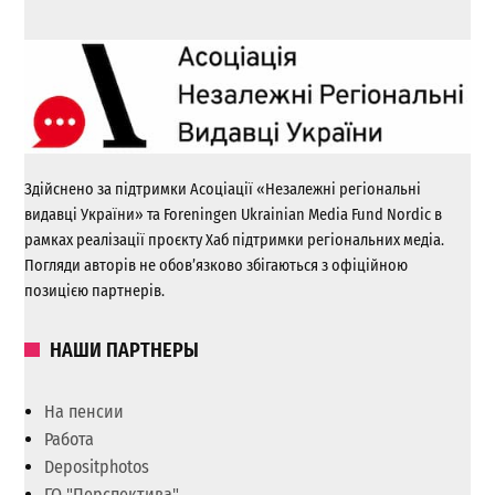
Здійснено за підтримки Асоціації «Незалежні регіональні
видавці України» та Foreningen Ukrainian Media Fund Nordic в
рамках реалізації проєкту Хаб підтримки регіональних медіа.
Погляди авторів не обов’язково збігаються з офіційною
позицією партнерів.
НАШИ ПАРТНЕРЫ
На пенсии
Работа
Depositphotos
ГО "Перспектива"