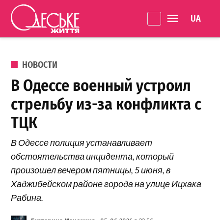
Перейти к содержанию
Language 
Одеське
життя
ОПУБЛИКОВАНО В
НОВОСТИ
В Одессе военный устроил
стрельбу из-за конфликта с
ТЦК
В Одессе полиция устанавливает
обстоятельства инцидента, который
произошел вечером пятницы, 5 июня, в
Хаджибейском районе города на улице Ицхака
Рабина.