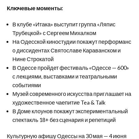
Ключевые моменты:
В клубе «Итака» выступит группа «Ляпис
Трубецкой» с Сергеем Михалком
На Одесской киностудии покажут перформанс
о диссидентах Святославе Караванском и
Нине Строкатой
В Одессе пройдет фестиваль «Одессе — 600»
с лекциями, выставками и театральными
событиями
Музей современного искусства приглашает на
художественное чаепитие Tea & Talk
В Доме клоунов покажут экспериментальный
спектакль 18+ без сценария и репетиций
Культурную афишу Одессы на 30 мая — 4 июня