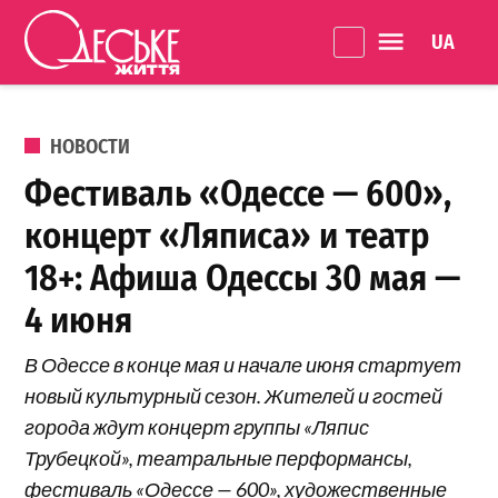
Перейти к содержанию
Language 
Одеське
життя
ОПУБЛИКОВАНО В
НОВОСТИ
Фестиваль «Одессе — 600»,
концерт «Ляписа» и театр
18+: Афиша Одессы 30 мая —
4 июня
В Одессе в конце мая и начале июня стартует
новый культурный сезон. Жителей и гостей
города ждут концерт группы «Ляпис
Трубецкой», театральные перформансы,
фестиваль «Одессе — 600», художественные