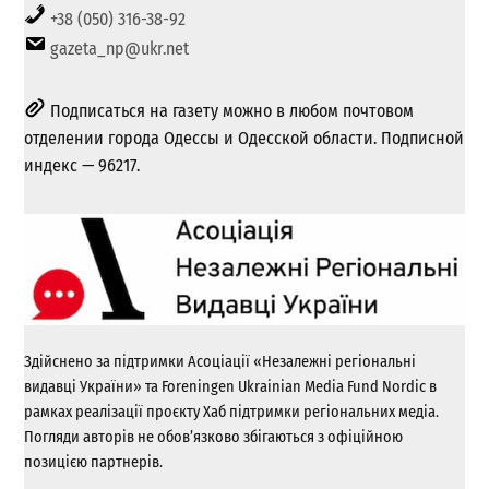
+38 (050) 316-38-92
gazeta_np@ukr.net
Подписаться на газету можно в любом почтовом
отделении города Одессы и Одесской области. Подписной
индекс — 96217.
Здійснено за підтримки Асоціації «Незалежні регіональні
видавці України» та Foreningen Ukrainian Media Fund Nordic в
рамках реалізації проєкту Хаб підтримки регіональних медіа.
Погляди авторів не обов’язково збігаються з офіційною
позицією партнерів.