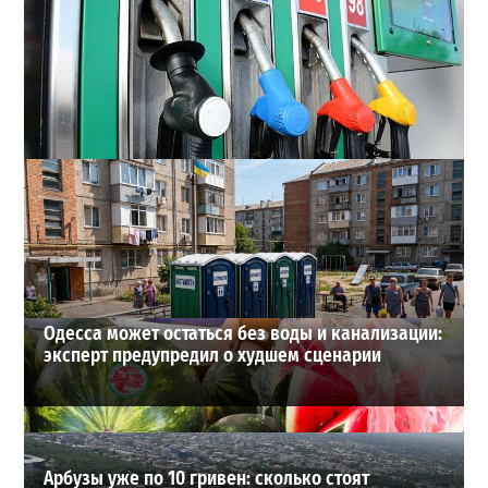
Неприятный сюрприз для водителей Одессы: на АЗС
снова взлетели цены
2
28-07-2026 в 06:47
ВИБОР РЕДАКЦИИ
Одесса может остаться без воды и канализации:
эксперт предупредил о худшем сценарии
Арбузы уже по 10 гривен: сколько стоят