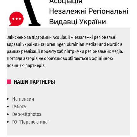
Здійснено за підтримки Асоціації «Незалежні регіональні
видавці України» та Foreningen Ukrainian Media Fund Nordic в
рамках реалізації проєкту Хаб підтримки регіональних медіа.
Погляди авторів не обов’язково збігаються з офіційною
позицією партнерів.
НАШИ ПАРТНЕРЫ
На пенсии
Работа
Depositphotos
ГО "Перспектива"