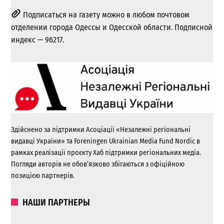
Подписаться на газету можно в любом почтовом
отделении города Одессы и Одесской области. Подписной
индекс — 96217.
Здійснено за підтримки Асоціації «Незалежні регіональні
видавці України» та Foreningen Ukrainian Media Fund Nordic в
рамках реалізації проєкту Хаб підтримки регіональних медіа.
Погляди авторів не обов’язково збігаються з офіційною
позицією партнерів.
НАШИ ПАРТНЕРЫ