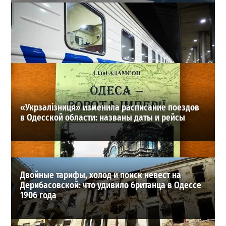
В Одессе на Среднефонтанской изменили схему
движения: что важно знать водителям
2
08-08-2026 в 09:29
ВИБОР РЕДАКЦИИ
«Укрзалізниця» изменила расписание поездов
в Одесской области: названы даты и рейсы
Двойные тарифы, холод и поиск невест на
Дерибасовской: что удивило британца в Одессе
1906 года