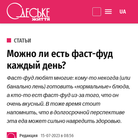
Перейти к содержанию
Language 
Одеське
життя
ОПУБЛИКОВАНО В
СТАТЬИ
Можно ли есть фаст-фуд
каждый день?
Фаст-фуд любят многие: кому-то некогда (или
банально лень) готовить «нормальные» блюда,
а кто-то ест фаст-фуд из-за того, что он
очень вкусный. В тоже время стоит
напомнить, что в долгосрочной перспективе
эта еда может сильно навредить здоровью.
Редакция
15-07-2023 в 08:56