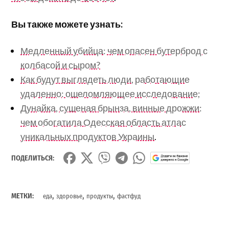
Вы также можете узнать:
Медленный убийца: чем опасен бутерброд с
колбасой и сыром?
Как будут выглядеть люди, работающие
удаленно: ошеломляющее исследование;
Дунайка, сушеная брынза, винные дрожжи:
чем обогатила Одесская область атлас
уникальных продуктов Украины
.
ПОДЕЛИТЬСЯ:
,
,
,
МЕТКИ:
еда
здоровье
продукты
фастфуд