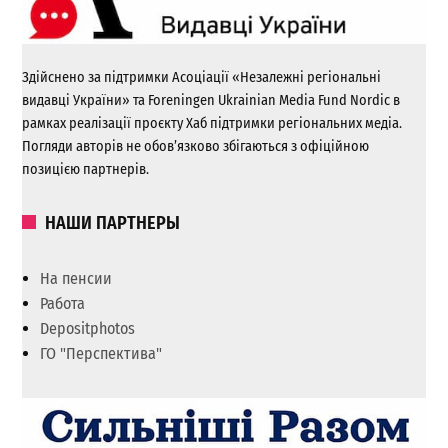
Здійснено за підтримки Асоціації «Незалежні регіональні
видавці України» та Foreningen Ukrainian Media Fund Nordic в
рамках реалізації проєкту Хаб підтримки регіональних медіа.
Погляди авторів не обов’язково збігаються з офіційною
позицією партнерів.
НАШИ ПАРТНЕРЫ
На пенсии
Работа
Depositphotos
ГО "Перспектива"