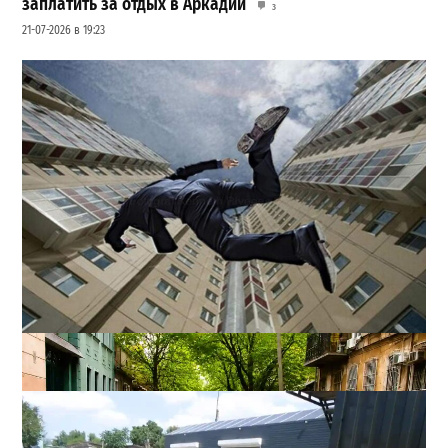
заплатить за отдых в Аркадии
3
21-07-2026 в 19:23
В одесском жилмассиве Радужном погиб 26-летний
мужчина: что известно
3
27-07-2026 в 13:47
ВИБОР РЕДАКЦИИ