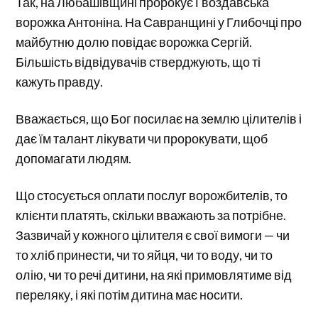
Так, на Любашівщині пророкує Гвоздавська
ворожка Антоніна. На Савранщині у Глибочці про
майбутню долю повідає ворожка Сергій.
Більшість відвідувачів стверджують, що ті
кажуть правду.
Вважається, що Бог посилає на землю цілителів і
дає їм талант лікувати чи пророкувати, щоб
допомагати людям.
Що стосується оплати послуг ворожбителів, то
клієнти платять, скільки вважають за потрібне.
Зазвичай у кожного цілителя є свої вимоги — чи
то хліб принести, чи то яйця, чи то воду, чи то
олію, чи то речі дитини, на які примовлятиме від
переляку, і які потім дитина має носити.