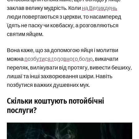
заклав велику мудрість. Коли
на Великдень
люди повертаються з церкви, то насамперед
їдять не паску чи ковбаску, а розговляються
святим яйцем.
Вона каже, що за допомогою яйця і молитви
можна
позбутися головного болю
, викачати
переляк, вилікувати від протягу, вивести бешиху,
лишаї та інші захворювання шкіри. Навіть
позбутися важких душевних мук.
Скільки коштують потойбічні
послуги?