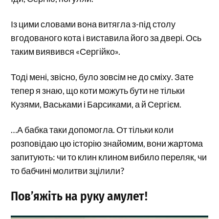
Із цими словами вона витягла з-під столу
вгодованого кота і виставила його за двері. Ось
таким виявився «Сергійко».
Тоді мені, звісно, було зовсім не до сміху. Зате
тепер я знаю, що коти можуть бути не тільки
Кузями, Васьками і Барсиками, а й Сергієм.
…А бабка таки допомогла. От тільки коли
розповідаю цю історію знайомим, вони жартома
запитують: чи то клин клином вибило переляк, чи
то бабчині молитви зцілили?
Пов’яжіть на руку амулет!