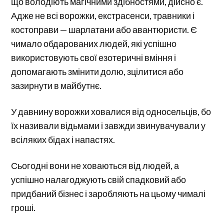
що володіють магічними здібностями, дійсно є.
Адже не всі ворожки, екстрасенси, травники і
костоправи — шарлатани або авантюристи. Є
чимало обдарованих людей, які успішно
використовують свої езотеричні вміння і
допомагають змінити долю, зцілитися або
зазирнути в майбутнє.
У давнину ворожки ховалися від односельців, бо
їх називали відьмами і завжди звинувачували у
всіляких бідах і напастях.
Сьогодні вони не ховаються від людей, а
успішно налагоджують свій спадковий або
придбаний бізнес і заробляють на цьому чималі
гроші.