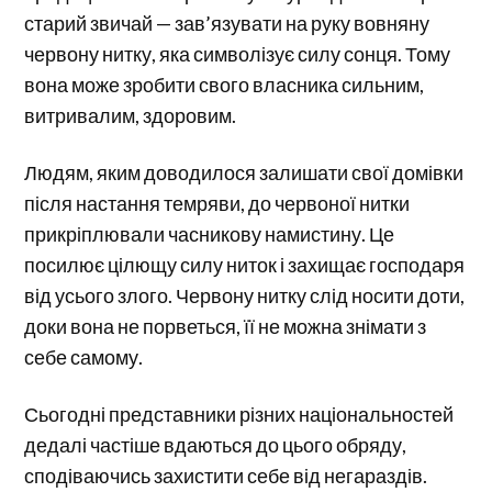
старий звичай — зав’язувати на руку вовняну
червону нитку, яка символізує силу сонця. Тому
вона може зробити свого власника сильним,
витривалим, здоровим.
Людям, яким доводилося залишати свої домівки
після настання темряви, до червоної нитки
прикріплювали часникову намистину. Це
посилює цілющу силу ниток і захищає господаря
від усього злого. Червону нитку слід носити доти,
доки вона не порветься, її не можна знімати з
себе самому.
Сьогодні представники різних національностей
дедалі частіше вдаються до цього обряду,
сподіваючись захистити себе від негараздів.