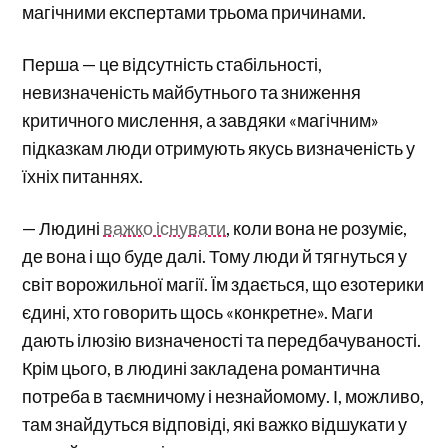
магічними експертами трьома причинами.
Перша — це відсутність стабільності,
невизначеність майбутнього та зниження
критичного мислення, а завдяки «магічним»
підказкам люди отримують якусь визначеність у
їхніх питаннях.
— Людині
важко існувати
, коли вона не розуміє,
де вона і що буде далі. Тому люди й тягнуться у
світ ворожильної магії. Їм здається, що езотерики
єдині, хто говорить щось «конкретне». Маги
дають ілюзію визначеності та передбачуваності.
Крім цього, в людині закладена романтична
потреба в таємничому і незнайомому. І, можливо,
там знайдуться відповіді, які важко відшукати у