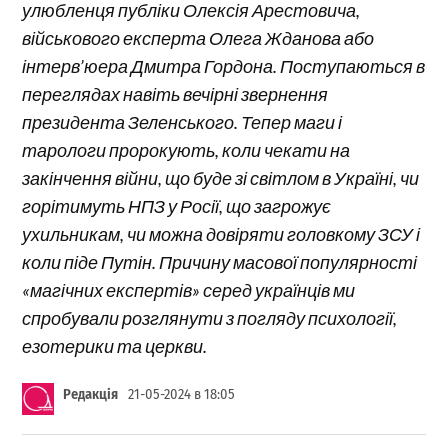
улюбленця публіки Олексія Арестовича,
військового експерта Олега Жданова або
інтерв’юера Дмитра Гордона. Поступаються в
переглядах навіть вечірні звернення
президента Зеленського. Тепер маги і
тарологи пророкують, коли чекати на
закінчення війни, що буде зі світлом в Україні, чи
горітимуть НПЗ у Росії, що загрожує
ухильникам, чи можна довіряти головкому ЗСУ і
коли піде Путін. Причину масової популярності
«магічних експертів» серед українців ми
спробували розглянути з погляду психології,
езотерики та церкви.
Редакція
21-05-2024 в 18:05