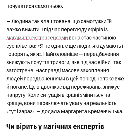
почуватися самотньою.
— Людина так влаштована, що самотужки їй
важко вижити. І під час перегляду ефірів із
магами та екстрасенсами
вона стає частиною
суспільства: «Я не один, є ще люди, які думають і
говорять, як я». Найголовніше — передбачення
знижують почуття тривоги, яке під час війни і так
загострене. Насправді масове захоплення
людей передбаченнями в цей період не таке вже
й погане. Це відволікає від переживань, знижує
напругу. Коли ситуація в країні зміниться на
краще, вони переключать увагу на реальність
«тут і зараз», — додала Маргарита Кременчуцька.
Чи вірить у магічних експертів