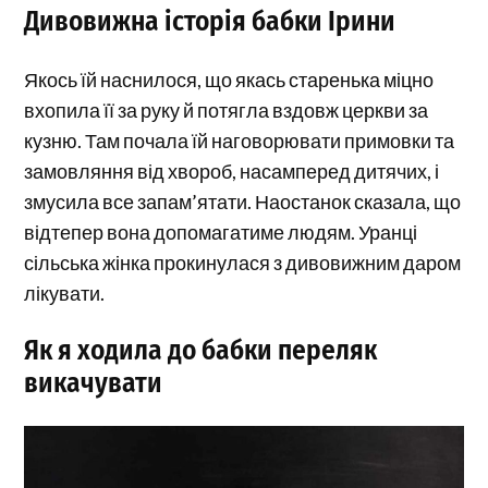
Дивовижна історія бабки Ірини
Якось їй наснилося, що якась старенька міцно
вхопила її за руку й потягла вздовж церкви за
кузню. Там почала їй наговорювати примовки та
замовляння від хвороб, насамперед дитячих, і
змусила все запам’ятати. Наостанок сказала, що
відтепер вона допомагатиме людям. Уранці
сільська жінка прокинулася з дивовижним даром
лікувати.
Як я ходила до бабки переляк
викачувати