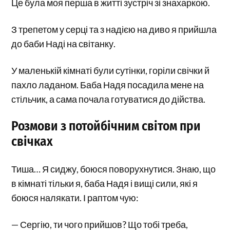
Це була моя перша в житті зустріч зі знахаркою.
З трепетом у серці та з надією на диво я прийшла
до баби Наді на світанку.
У маленькій кімнаті були сутінки, горіли свічки й
пахло ладаном. Баба Надя посадила мене на
стільчик, а сама почала готуватися до дійства.
Розмови з потойбічним світом при
свічках
Тиша… Я сиджу, боюся поворухнутися. Знаю, що
в кімнаті тільки я, баба Надя і вищі сили, які я
боюся налякати. І раптом чую:
— Сергію, ти чого прийшов? Що тобі треба,