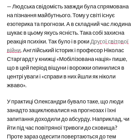
— Людська свідомість завжди була спрямована
на пізнання майбутнього. Тому у світі існує
езотерика та прогнози. А в складний час людина
шукає в цьому якусь ясність. Така собі захисна
реакція психіки. Так було і в роки
Другої світової
війни
. Англійський історик і професор Ніколас
Старгардт у книжці «Мобілізована нація» пише,
що в цей період віщуни і ворожки опинилися в
центрі уваги і «справи в них йшли як ніколи
жваво».
У практиці Олександри бувало таке, що люди
занадто зациклювалися на прогнозах і їхні
запитання доходили до абсурду. Наприклад, чи
йти під час повітряної тривоги до сховища?
Проте зараз одесити повертаються до тем