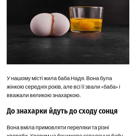
У нашому місті жила баба Надя. Вона була
жінкою середніх років, але всі її звали «баба» і
вважали великою знахаркою.
До знахарки йдуть до сходу сонця
Вона вміла примовляти переляки та різні
хвороби. Хворим на бешихове запалення бабу