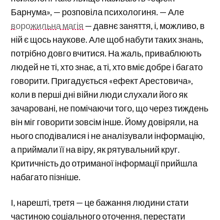
Барнума», — розповіла психологиня. — Але
ворожильна магія
— давнє заняття, і, можливо, в
ній є щось наукове. Але щоб набути таких знань,
потрібно довго вчитися. На жаль, приваблюють
людей не ті, хто знає, а ті, хто вміє добре і багато
говорити. Пригадується «ефект Арестовича»,
коли в перші дні війни люди слухали його як
зачаровані, не помічаючи того, що через тиждень
він міг говорити зовсім інше. Йому довіряли, на
нього сподівалися і не аналізували інформацію,
а приймали її на віру, як рятувальний круг.
Критичність до отриманої інформації прийшла
набагато пізніше.
І, нарешті, третя — це бажання людини стати
частиною соціального оточення, перестати