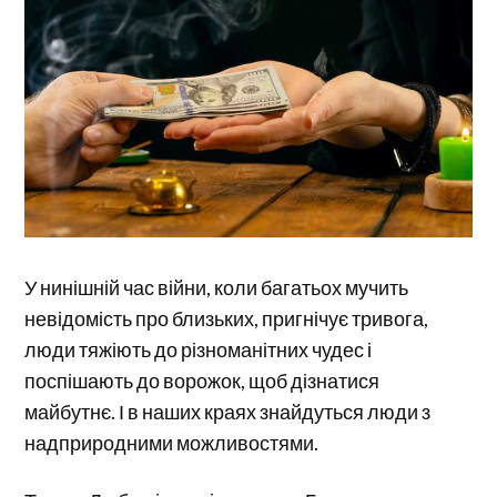
У нинішній час війни, коли багатьох мучить
невідомість про близьких, пригнічує тривога,
люди тяжіють до різноманітних чудес і
поспішають до ворожок, щоб дізнатися
майбутнє. І в наших краях знайдуться люди з
надприродними можливостями.