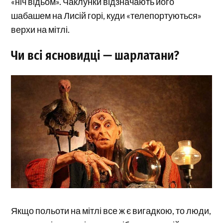
«ніч відьом». Чаклунки відзначають його
шабашем на Лисій горі, куди «телепортуються»
верхи на мітлі.
Чи всі ясновидці — шарлатани?
Якщо польоти на мітлі все ж є вигадкою, то люди,