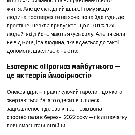
їй шлях стриманості та виправлення свого
життя. Але це складний шлях. І тому якщо
людина протверезіти не хоче, вона йде туди, де
простіше. Церква припускає, що є 0,01% тих
людей, які дійсно мають якусь силу. Але ця сила
не від Бога, і та людина, яка вдається до такої
допомоги, щасливою не стає.
Езотерик: «Прогноз майбутнього —
це як теорія ймовірності»
Олександра — практикуючий таролог, до якого
звертаються багато одеситів. Сплеск
зацікавленості до своїх прогнозів вона
спостерігала в березні 2022 року — після початку
повномасштабної війни.