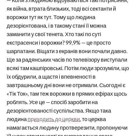
— Коли з людиною відбуваються такі потрясіння,
як війна, втрата близьких, тоді всі сектанти й
ворожки тут як тут. Тому що людина
дезорієнтована, і в такому стані її можна
заманити у свої тенета. Хто такі по суті
екстрасенси і ворожки? 99,9% — це просто
шарлатани. Віщати з екранів вони почали давно.
Ще за радянських часів по телевізору виступали
всякі там кашпіровські. Потім люди зрозуміли, що
їх обдурили, а щастя і впевненості в
завтрашньому дні вони не отримали. Сьогодні є
«Тік Ток», там теж ворожки в прямих ефірах щось
роблять. Усе це — спосіб заробити на
дезорієнтованості суспільства. Якщо така
людина
приходить до церкви
, то церква
намагається людину протверезити, пропонуючи