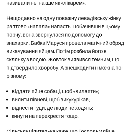
називали не інакше як «лікарем».
Нещодавно на одну поважну левадівську жінку
раптово «напала» напасть. Побачивши в цьому
порчу, вона звернулася по допомогу до
знахарки. Бабка Маруся провела магічний обряд
викачування яйцем. Потім розбила його в
склянку з водою. Жовток виявився темним, що
підтвердило хворобу. А знешкодити її можна по-
різному:
віддати яйце собаці, щоб «вилаяти»;
вилити півневі, щоб викукурікав;
віднести туди, де люди не ходять;
кинути на перехрестя тощо.
Сільська цілителька каже, що Господь у яйце