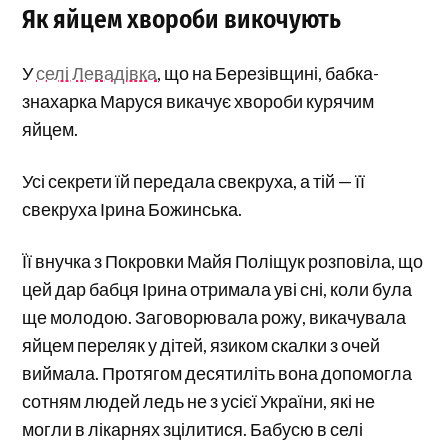
Як яйцем хвороби викочують
У
селі Левадівка
, що на Березівщині, бабка-
знахарка Маруся викачує хвороби курячим
яйцем.
Усі секрети їй передала свекруха, а тій — її
свекруха Ірина Божинська.
Її внучка з Покровки Майя Поліщук розповіла, що
цей дар бабця Ірина отримала уві сні, коли була
ще молодою. Заговорювала рожу, викачувала
яйцем переляк у дітей, язиком скалки з очей
виймала. Протягом десятиліть вона допомогла
сотням людей ледь не з усієї України, які не
могли в лікарнях зцілитися. Бабусю в селі