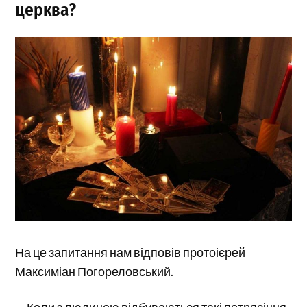
церква?
На це запитання нам відповів протоієрей
Максиміан Погореловський.