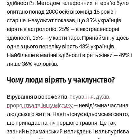
здібності?». Методом телефонних інтерв’ю було
опитано понад 2000 осіб віком від 18 років і
старше. Результат показав, що 35% українців
вірять в астрологію, 25% — в екстрасенсорні
здібності, 15% — у карти таро. Принаймні, у щось
одне з цього переліку вірять 43% українців.
Найбільше в магічні здібності вірять жінки — 49% і
лише 36% чоловіків.
Чому люди вірять у чаклунство?
Вірування в ворожбитів,
псування, духів,
пророцтва та іншу містику
— невід’ємна частина
людського життя. Навіть існує відьомське свято,
що припадає на ніч першого травня. Це так
званий Брахманський Великдень і Вальпургієва