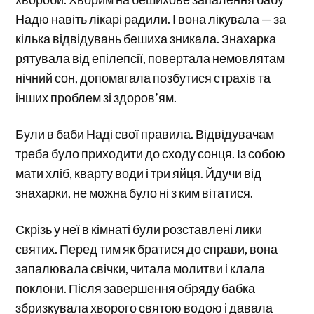
Надю навіть лікарі радили. І вона лікувала — за
кілька відвідувань бешиха зникала. Знахарка
рятувала від епілепсії, повертала немовлятам
нічний сон, допомагала позбутися страхів та
інших проблем зі здоров’ям.
Були в баби Наді свої правила. Відвідувачам
треба було приходити до сходу сонця. Із собою
мати хліб, кварту води і три яйця. Йдучи від
знахарки, не можна було ні з ким вітатися.
Скрізь у неї в кімнаті були розставлені лики
святих. Перед тим як братися до справи, вона
запалювала свічки, читала молитви і клала
поклони. Після завершення обряду бабка
збризкувала хворого святою водою і давала