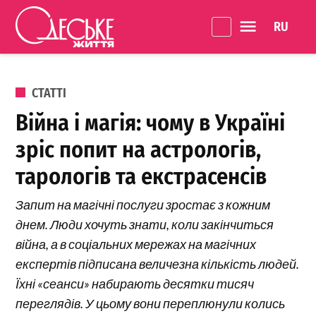
Перейти до вмісту
Language 
Одеське
Життя
ОПУБЛІКОВАНО В
СТАТТІ
Війна і магія: чому в Україні
зріс попит на астрологів,
тарологів та екстрасенсів
Запит на магічні послуги зростає з кожним
днем. Люди хочуть знати, коли закінчиться
війна, а в соціальних мережах на магічних
експертів підписана величезна кількість людей.
Їхні «сеанси» набирають десятки тисяч
переглядів. У цьому вони переплюнули колись