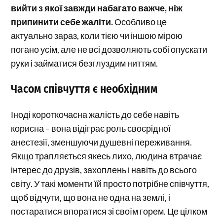
вийти з якої завжди набагато важче, ніж
припинити себе жаліти.
Особливо це
актуально зараз, коли тією чи іншою мірою
погано усім, але не всі дозволяють собі опускати
руки і займатися безглуздим ниттям.
Часом співчуття є необхідним
Іноді короткочасна жалість до себе навіть
корисна – вона відіграє роль своєрідної
анестезії, зменшуючи душевні переживання.
Якщо трапляється якесь лихо, людина втрачає
інтерес до друзів, захоплень і навіть до всього
світу. У такі моменти їй просто потрібне співчуття,
щоб відчути, що вона не одна на землі, і
постаратися впоратися зі своїм горем. Це цілком