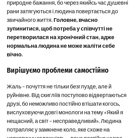
природне бажання, бо через якийсь час душевні
рани затягуються і людина повертається до
звичайного життя.
Головне, вчасно
зупинитися, щоб потреба у співчутті не
перетворилася на хронічний стан, адже
нормальна людина не може жаліти себе
вічно.
Вирішуємо проблеми самостійно
Жаль – почуття не тільки безглузде, але й
руйнівне. Від скигліїв поступово відвертаються
друзі, бо неможливо постійно втішати когось,
вислуховуючи довгі монологи на тему «Який я
нещасний, а світ – несправедливий». Людина
потрапляє у замкнене коло, яке схоже на
наркотичну залежність, – вона постійно шукає