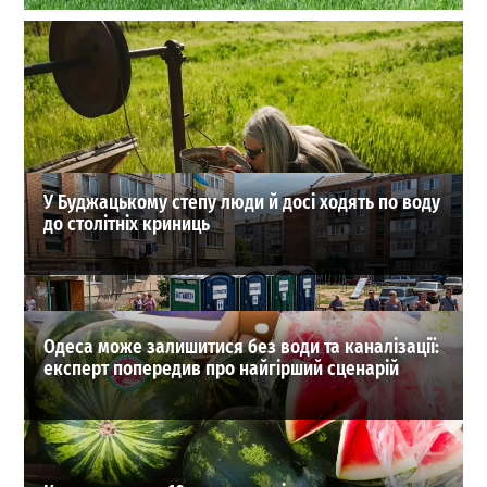
Догляд за газоном без шкідників: як зберегти
ідеальну ділянку за допомогою сучасних технологій
0
04-08-2026 в 17:19
ВИБІР РЕДАКЦІЇ
У Буджацькому степу люди й досі ходять по воду
до столітніх криниць
Одеса може залишитися без води та каналізації:
експерт попередив про найгірший сценарій