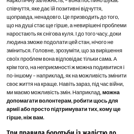
співчуття, яке дає їй позитивні відчуття,
щоправда, ненадовго. Це призводить до того,
що на душі стає ще гірше, а невирішені проблеми
наростають як снігова куля. І до того часу, доки
людина зможе подолати цей стан, нічого не
зміниться. Головне, зрозуміти, що за вирішення
своїх проблем вона відповідає тільки сама. А
крім того, на неприємності ж можна подивитися і
по-іншому – наприклад, як на можливість змінити
своє життя на краще. Навіть зараз, під час війни,
ми маємо можливість змін. Наприклад,
можна
допомагати волонтерам, робити щось для
армії або просто підтримувати тих, кому ще
гірше, ніж вам.
Три правила боротьби із жалістю до