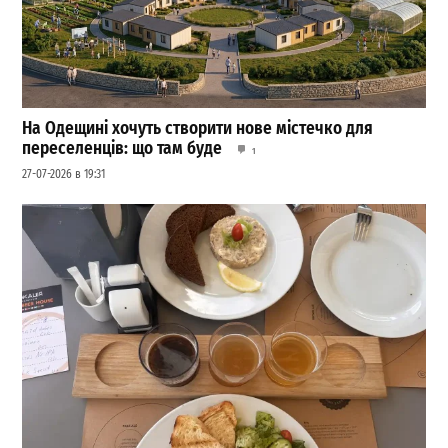
На Одещині хочуть створити нове містечко для
переселенців: що там буде
1
27-07-2026 в 19:31