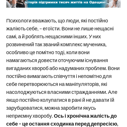
Психологи вважають, що люди, які постійно
жаліють себе, – егоїсти. Вони не лише нещасні
самі, а й роблять нещасними інших. У них
розвинений так званий комплекс мученика,
особливо це помітно тоді, коли вони
намагаються довести оточуючим існування
вигаданих хвороб або надуманих проблем. Вони
постійно вимагають співчуття і непомітно для
себе перетворюються на маніпуляторів, які
насолоджуються власними стражданнями. Але
якщо постійно колупатися в рані й не давати їй
зарубцюватися, можна заробити якусь
неприємну хворобу.
Ось і хронічна жалість до
себе – це остання сходинка перед депресією,