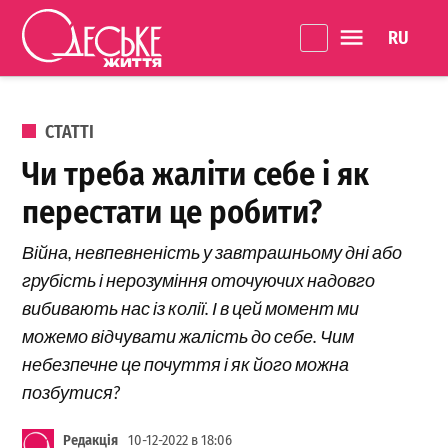
Перейти до вмісту
Language 
Одеське
Життя
ОПУБЛІКОВАНО В
СТАТТІ
Чи треба жаліти себе і як
перестати це робити?
Війна, невпевненість у завтрашньому дні або
грубість і нерозуміння оточуючих надовго
вибивають нас із колії. І в цей момент ми
можемо відчувати жалість до себе. Чим
небезпечне це почуття і як його можна
позбутися?
Редакція
10-12-2022 в 18:06