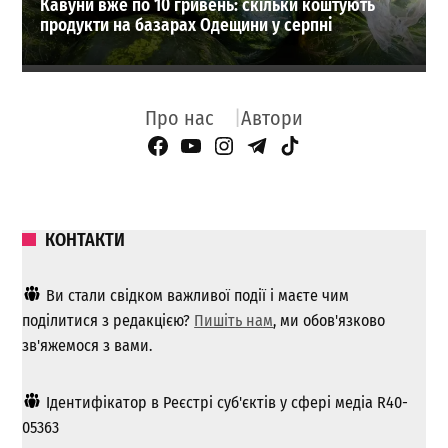
Кавуни вже по 10 гривень: скільки коштують
продукти на базарах Одещини у серпні
Про нас
Автори
Facebook Page
YouTube
Instagram
Telegram
TikTok
КОНТАКТИ
Ви стали свідком важливої ​​події і маєте чим
поділитися з редакцією?
Пишіть нам
, ми обов'язково
зв'яжемося з вами.
Ідентифікатор в Реєстрі суб'єктів у сфері медіа R40-
05363