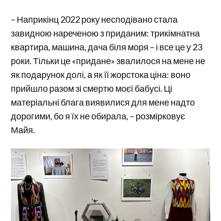
– Наприкінц 2022 року несподівано стала
завидною нареченою з приданим: трикімнатна
квартира, машина, дача біля моря – і все це у 23
роки. Тільки це «придане» звалилося на мене не
як подарунок долі, а як її жорстока ціна: воно
прийшло разом зі смертю моєї бабусі. Ці
матеріальні блага виявилися для мене надто
дорогими, бо я їх не обирала, – розмірковує
Майя.