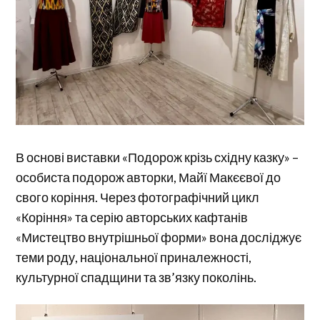
В основі виставки «Подорож крізь східну казку» –
особиста подорож авторки, Майї Макєєвої до
свого коріння. Через фотографічний цикл
«Коріння» та серію авторських кафтанів
«Мистецтво внутрішньої форми» вона досліджує
теми роду, національної приналежності,
культурної спадщини та зв’язку поколінь.