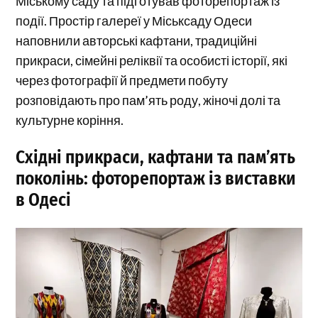
Міському саду та підготував фоторепортаж із
події. Простір галереї у Міськсаду Одеси
наповнили авторські кафтани, традиційні
прикраси, сімейні реліквії та особисті історії, які
через фотографії й предмети побуту
розповідають про пам’ять роду, жіночі долі та
культурне коріння.
Східні прикраси, кафтани та пам’ять
поколінь: фоторепортаж із виставки
в Одесі