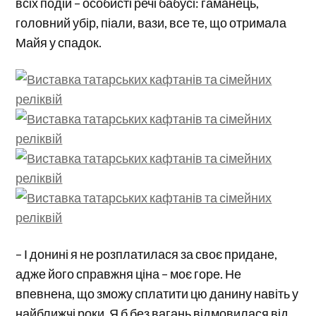
всіх подій – особисті речі бабусі: гаманець,
головний убір, піали, вази, все те, що отримала
Майя у спадок.
– І донині я не розплатилася за своє придане,
адже його справжня ціна – моє горе. Не
впевнена, що зможу сплатити цю данину навіть у
найближчі роки. Я б без вагань відмовилася від