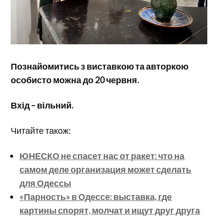
Познайомитись з виставкою та авторкою
особисто можна до 20 червня.
Вхід – вільний.
Читайте також:
ЮНЕСКО не спасет нас от ракет: что на
самом деле организация может сделать
для Одессы
«Парность» в Одессе: выставка, где
картины спорят, молчат и ищут друг друга