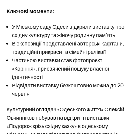
Ключові моменти:
У Міському саду Одеси відкрили виставку про
східну культуру та жіночу родинну пам’ять
В експозиції представлені авторські кафтани,
традиційні прикраси та сімейні реліквії
Частиною виставки став фотопроєкт
«Коріння», присвячений пошуку власної
ідентичності
Відвідати виставку безкоштовно можна до 20
червня
Культурний оглядач «Одеського життя» Олексій
Овчинніков побував на відкритті виставки
«Подорож крізь східну казку» в одеському