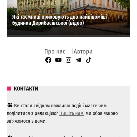
Які таємниці приховують два найвідоміші
будинки Дерибасівської (відео)
Про нас
Автори
Facebook Page
YouTube
Instagram
Telegram
TikTok
КОНТАКТИ
Ви стали свідком важливої ​​події і маєте чим
поділитися з редакцією?
Пишіть нам
, ми обов'язково
зв'яжемося з вами.