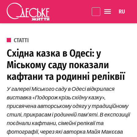
Перейти до вмісту
Language 
Одеське
Життя
ОПУБЛІКОВАНО В
СТАТТІ
Східна казка в Одесі: у
Міському саду показали
кафтани та родинні реліквії
У галереї Міського саду в Одесі відкрилася
виставка «Подорож крізь східну казку»,
присвячена авторському одягу у традиційному
стилі, прикрасам і родинній пам’яті. В експозиції
поєднали кафтани, сімейні реліквії та
фотографії, через які авторка Майя Макєєва