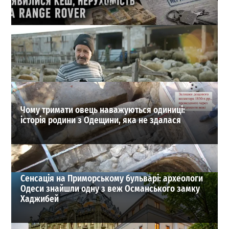
Кеш і Range Rover від пенсіонерки: які подарунки
отримала родина 1-го зама Одеської митниці
1
21-07-2026 в 11:08
ВИБІР РЕДАКЦІЇ
Чому тримати овець наважуються одиниці:
історія родини з Одещини, яка не здалася
Сенсація на Приморському бульварі: археологи
Одеси знайшли одну з веж Османського замку
Хаджибей