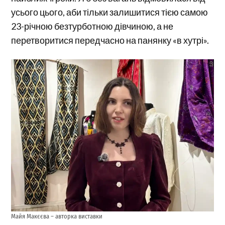
усього цього, аби тільки залишитися тією самою
23-річною безтурботною дівчиною, а не
перетворитися передчасно на панянку «в хутрі».
Майя Макєєва – авторка виставки