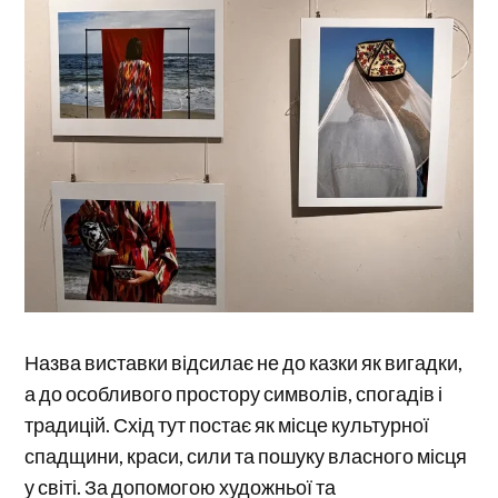
Назва виставки відсилає не до казки як вигадки,
а до особливого простору символів, спогадів і
традицій. Схід тут постає як місце культурної
спадщини, краси, сили та пошуку власного місця
у світі. За допомогою художньої та