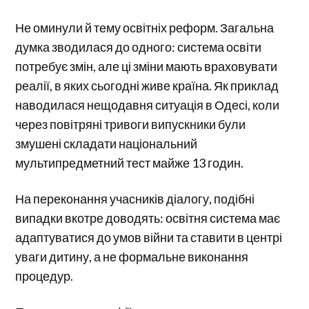
Не оминули й тему освітніх реформ. Загальна
думка зводилася до одного: система освіти
потребує змін, але ці зміни мають враховувати
реалії, в яких сьогодні живе країна. Як приклад
наводилася нещодавня ситуація в Одесі, коли
через повітряні тривоги випускники були
змушені складати національний
мультипредметний тест майже 13 годин.
На переконання учасників діалогу, подібні
випадки вкотре доводять: освітня система має
адаптуватися до умов війни та ставити в центрі
уваги дитину, а не формальне виконання
процедур.