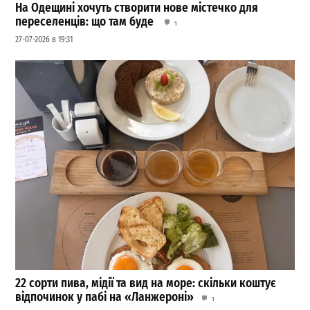
На Одещині хочуть створити нове містечко для
переселенців: що там буде
1
27-07-2026 в 19:31
22 сорти пива, мідії та вид на море: скільки коштує
відпочинок у пабі на «Ланжероні»
1