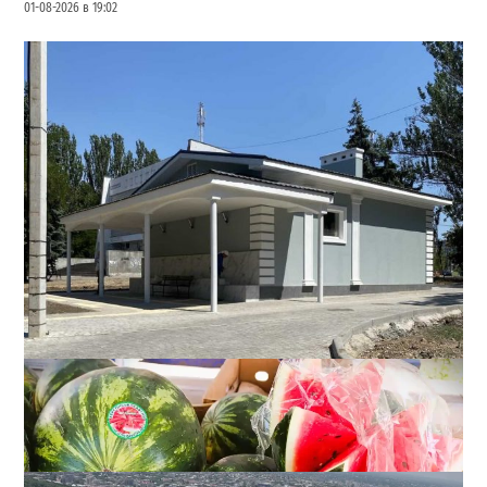
01-08-2026 в 19:02
В Одесі за майже 15 млн гривень збудують новий
бювет з артезіанською свердловиною
0
03-08-2026 в 10:34
ВИБІР РЕДАКЦІЇ