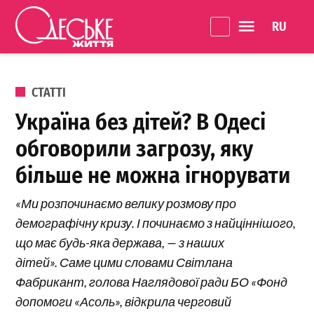
Перейти до вмісту
Language 
Одеське
Життя
ОПУБЛІКОВАНО В
СТАТТІ
Україна без дітей? В Одесі
обговорили загрозу, яку
більше не можна ігнорувати
«Ми розпочинаємо велику розмову про
демографічну кризу. І починаємо з найціннішого,
що має будь-яка держава, — з наших
дітей». Саме цими словами Світлана
Фабрикант, голова Наглядової ради БО «Фонд
допомоги «Асоль», відкрила черговий