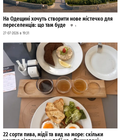
На Одещині хочуть створити нове містечко для
переселенців: що там буде
1
27-07-2026 в 19:31
22 сорти пива, мідії та вид на море: скільки