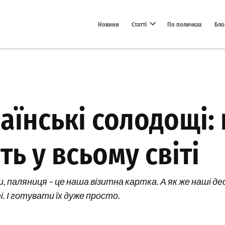
Новини
Статті
По поличках
Бло
Open dropdown menu
аїнські солодощі: 
ь у всьому світі
и, паляниця – це наша візитна картка. А як же наші дес
. І готувати їх дуже просто.