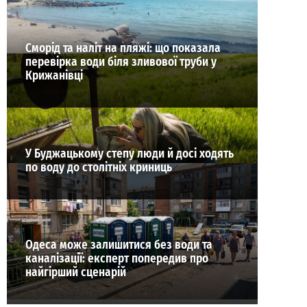
Сморід та наліт на пляжі: що показала
перевірка води біля зливової труби у
Крижанівці
У Буджацькому степу люди й досі ходять
по воду до столітніх криниць
Одеса може залишитися без води та
каналізації: експерт попередив про
найгірший сценарій