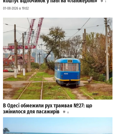
коштує відпочинок у пабі на «Ланжероні»
1
01-08-2026 в 19:02
В Одесі обмежили рух трамвая №27: що
змінилося для пасажирів
0
04-08-2026 в 14:28
ВИБІР РЕДАКЦІЇ