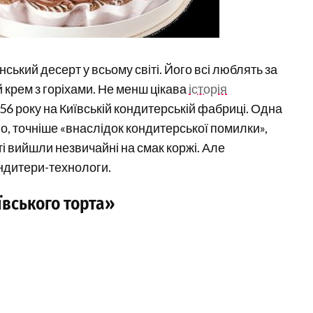
ський десерт у всьому світі. Його всі люблять за
й крем з горіхами. Не менш цікава
історія
56 року на Київській кондитерській фабриці. Одна
о, точніше «внаслідок кондитерської помилки»,
аті вийшли незвичайні на смак коржі. Але
ндитери-технологи.
ївського торта»