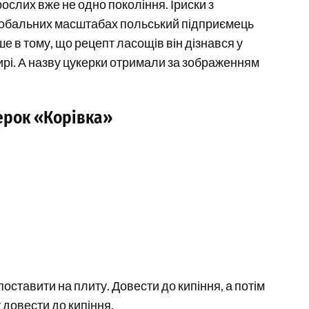
рослих вже не одно покоління. Іриски з
лобальних масштабах польський підприємець
ше в тому, що рецепт ласощів він дізнався у
ирі. А назву цукерки отримали за зображенням
ерок «Корівка»
поставити на плиту. Довести до кипіння, а потім
 довести до кипіння.