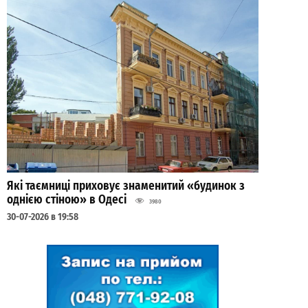
Які таємниці приховує знаменитий «будинок з
однією стіною» в Одесі
3980
30-07-2026 в 19:58