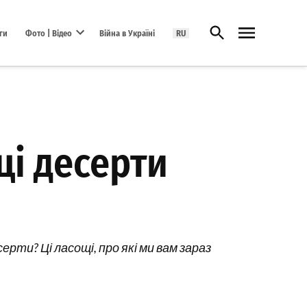
Відкрити пошук
ги
Фото | Відео
Війна в Україні
RU
Open dropdown menu
ці десерти
ерти? Ці ласощі, про які ми вам зараз