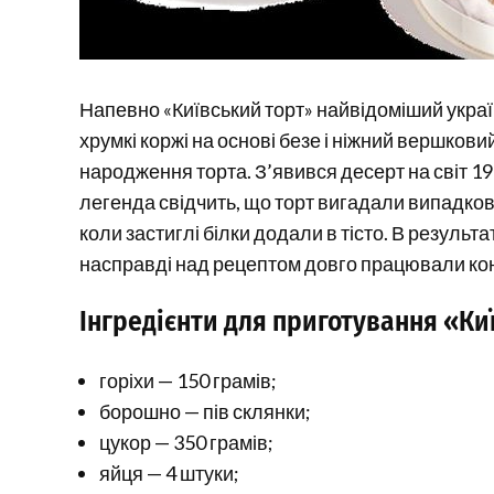
Напевно «Київський торт» найвідоміший україн
хрумкі коржі на основі безе і ніжний вершкови
народження торта. З’явився десерт на світ 19
легенда свідчить, що торт вигадали випадков
коли застиглі білки додали в тісто. В результ
насправді над рецептом довго працювали ко
Інгредієнти для приготування «Ки
горіхи — 150 грамів;
борошно — пів склянки;
цукор — 350 грамів;
яйця — 4 штуки;