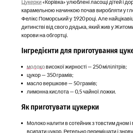
Цукерки
«Корівка» улюблені ласощі дітей і до
карамельною начинкою почав виробляти у г
Фелікс Поморський у 1920 році. Але найцікаві
дитинстві від свого дядька, який жив у Житом
корови на обгортці.
Інгредієнти для приготування цук
молоко
високої жирності — 250 мілілітрів;
цукор — 350 грамів;
масло вершкове — 50 грамів;
лимонна кислота — 0,5 чайної ложки.
Як приготувати цукерки
Молоко налити в сотейник з товстим дном і 
всипати цукор. Ретельно перемішати і знову