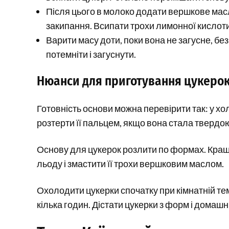
Після цього в молоко додати вершкове мас
закипання. Всипати трохи лимонної кислоти
Варити масу доти, поки вона не загусне, б
потемніти і загуснути.
Нюанси для приготування цукеро
Готовність основи можна перевірити так: у х
розтерти її пальцем, якщо вона стала твердо
Основу для цукерок розлити по формах. Кращ
льоду і змастити її трохи вершковим маслом.
Охолодити цукерки спочатку при кімнатній те
кілька годин. Дістати цукерки з форм і домашні