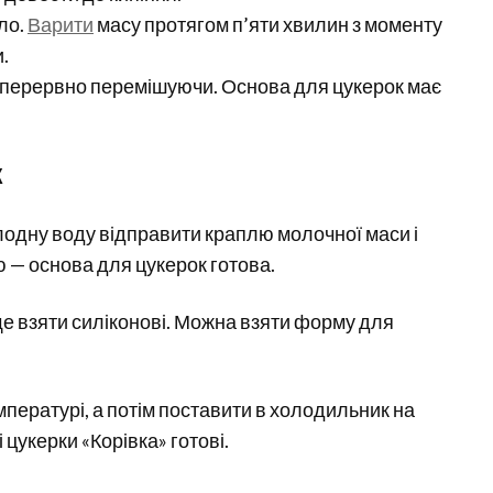
ло.
Варити
масу протягом п’яти хвилин з моменту
.
езперервно перемішуючи. Основа для цукерок має
к
олодну воду відправити краплю молочної маси і
ю — основа для цукерок готова.
е взяти силіконові. Можна взяти форму для
мпературі, а потім поставити в холодильник на
 цукерки «Корівка» готові.