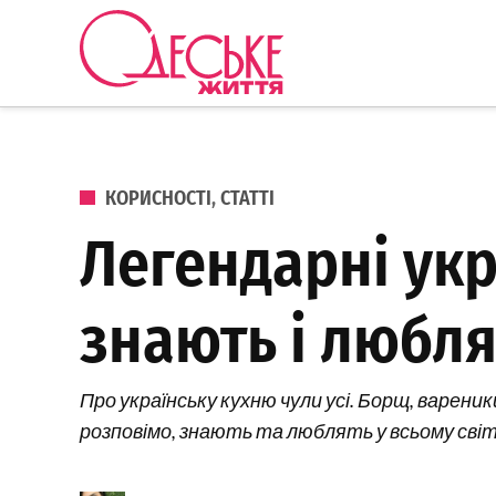
Перейти до вмісту
Одеське
Життя
ОПУБЛІКОВАНО В
КОРИСНОСТІ
,
СТАТТІ
Легендарні укр
знають і люблят
Про українську кухню чули усі. Борщ, вареник
розповімо, знають та люблять у всьому світі