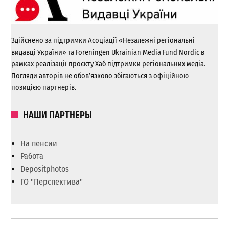
Здійснено за підтримки Асоціації «Незалежні регіональні
видавці України» та Foreningen Ukrainian Media Fund Nordic в
рамках реалізації проєкту Хаб підтримки регіональних медіа.
Погляди авторів не обов’язково збігаються з офіційною
позицією партнерів.
НАШИ ПАРТНЕРЫ
На пенсии
Работа
Depositphotos
ГО "Перспектива"