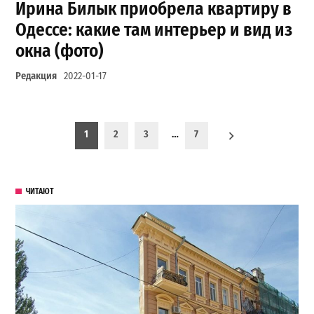
Ирина Билык приобрела квартиру в
Одессе: какие там интерьер и вид из
окна (фото)
Редакция
2022-01-17
Пагинация записей
1
2
3
…
7
ЧИТАЮТ