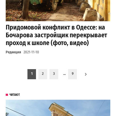
Придомовой конфликт в Одессе: на
Бочарова застройщик перекрывает
проход к школе (фото, видео)
Редакция
2021-11-10
Пагинация записей
1
2
3
…
9
ЧИТАЮТ