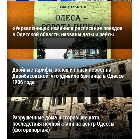
2026-07-28
ВИБОР РЕДАКЦИИ
«Укрзалізниця» изменила расписание поездов
в Одесской области: названы даты и рейсы
Двойные тарифы, холод и поиск невест на
Дерибасовской: что удивило британца в Одессе
1906 года
Разрушенные дома и сгоревшие авто:
последствия ночной атаки на центр Одессы
(фоторепортаж)