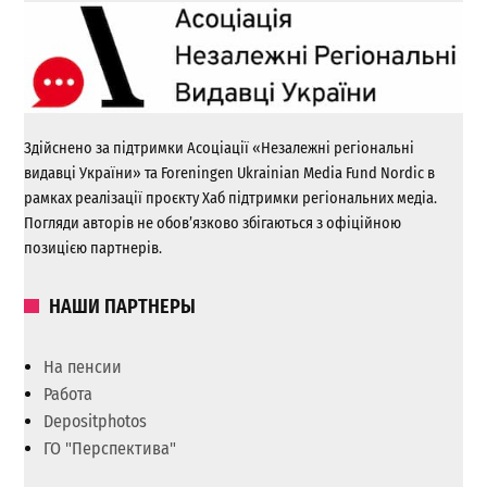
Здійснено за підтримки Асоціації «Незалежні регіональні
видавці України» та Foreningen Ukrainian Media Fund Nordic в
рамках реалізації проєкту Хаб підтримки регіональних медіа.
Погляди авторів не обов’язково збігаються з офіційною
позицією партнерів.
НАШИ ПАРТНЕРЫ
На пенсии
Работа
Depositphotos
ГО "Перспектива"