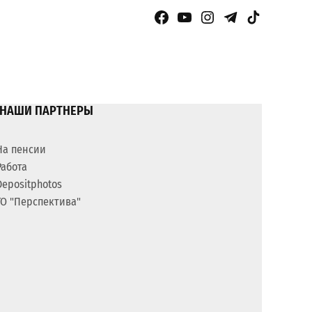
Facebook Page
YouTube
Instagram
Telegram
TikTok
НАШИ ПАРТНЕРЫ
На пенсии
Работа
Depositphotos
ГО "Перспектива"