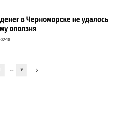
 денег в Черноморске не удалось
му оползня
-02-18
3
…
9