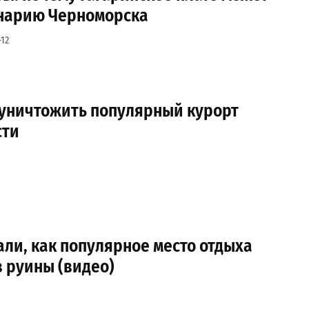
енарию Черноморска
12
 уничтожить популярный курорт
сти
али, как популярное место отдыха
 руины (видео)