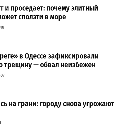
т и проседает: почему элитный
ожет сползти в море
-18
ереге» в Одессе зафиксировали
ю трещину — обвал неизбежен
-07
сь на грани: городу снова угрожают
1