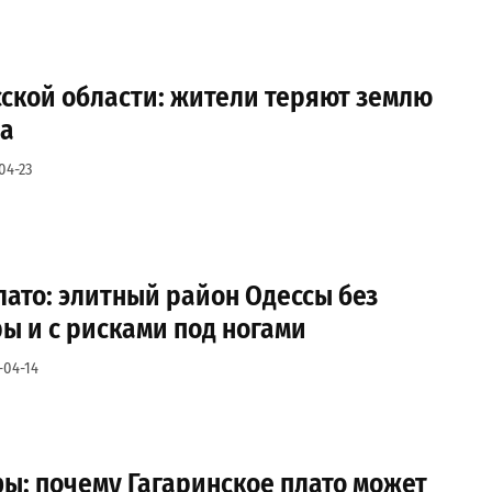
ской области: жители теряют землю
ма
04-23
ато: элитный район Одессы без
ы и с рисками под ногами
-04-14
ы: почему Гагаринское плато может