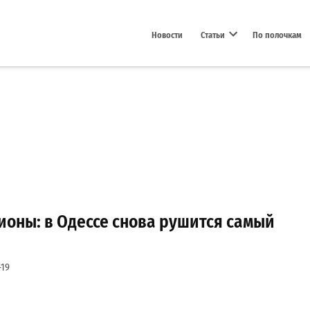
Новости
Статьи
По полочкам
Open dropdown menu
ионы: в Одессе снова рушится самый
-19