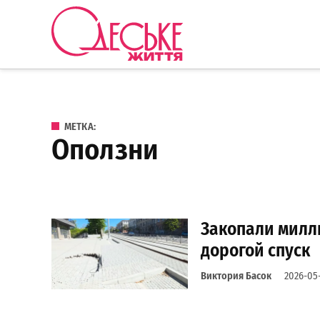
Перейти к содержанию
Одеське
життя
МЕТКА:
оползни
Закопали милл
дорогой спуск
Виктория Басок
2026-05