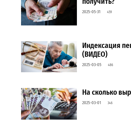
получить?
2025-05-31
459
Индексация пен
(ВИДЕО)
2025-03-05
486
На сколько выр
2025-03-01
346