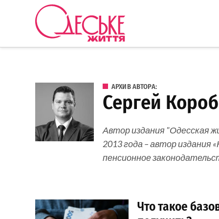
Перейти к содержанию
Одеське
життя
АРХИВ АВТОРА:
Сергей Коро
Автор издания "Одесская ж
2013 года – автор издания 
пенсионное законодательст
Что такое базо