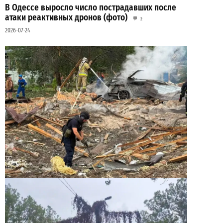
В Одессе выросло число пострадавших после
атаки реактивных дронов (фото)
2
2026-07-24
Ракетный удар по полигону на Киевщине:
погибли 10 человек, сотня раненых
2
2026-07-24