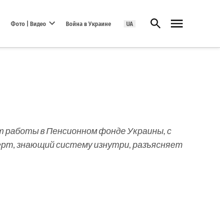
Открыть поиск
Фото | Видео
Война в Украине
UA
Open dropdown menu
т работы в Пенсионном фонде Украины, с
сперт, знающий систему изнутри, разъясняет