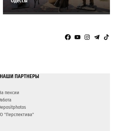
Одессы
Facebook Page
YouTube
Instagram
Telegram
TikTok
НАШИ ПАРТНЕРЫ
На пенсии
Работа
Depositphotos
ГО "Перспектива"