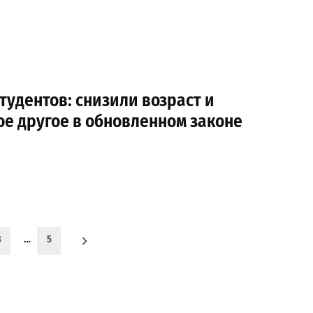
удентов: снизили возраст и
е другое в обновленном законе
3
…
5