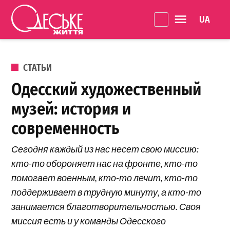
Перейти к содержанию
Language 
Одеське
життя
ОПУБЛИКОВАНО В
СТАТЬИ
Одесский художественный
музей: история и
современность
Сегодня каждый из нас несет свою миссию:
кто-то обороняет нас на фронте, кто-то
помогает военным, кто-то лечит, кто-то
поддерживает в трудную минуту, а кто-то
занимается благотворительностью. Своя
миссия есть и у команды Одесского