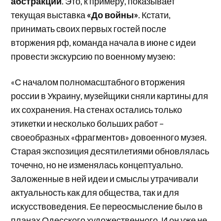
абстракции
. Это, к примеру, показывает
текущая выставка
«До войны»
. Кстати,
принимать своих первых гостей после
вторжения рф, команда начала в июне с идеи
провести экскурсию по военному музею:
«С началом полномасштабного вторжения
россии в Украину, музейщики сняли картины для
их сохранения. На стенах остались только
этикетки и несколько больших работ –
своеобразных «фрагментов» довоенного музея.
Старая экспозиция десятилетиями обновлялась
точечно, но не изменялась концептуально.
Заложенные в ней идеи и смыслы утрачивали
актуальность как для общества, так и для
искусствоведения. Ее переосмысление было в
планах Одесского художественного. И он уже не