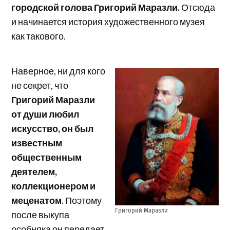
городской голова Григорий Маразли.
Отсюда
и начинается история художественного музея
как такового.
Наверное, ни для кого
не секрет, что
Григорий Маразли
от души любил
искусство, он был
известным
общественным
деятелем,
коллекционером и
меценатом
. Поэтому
Григорий Маразли
после выкупа
особняка он передает