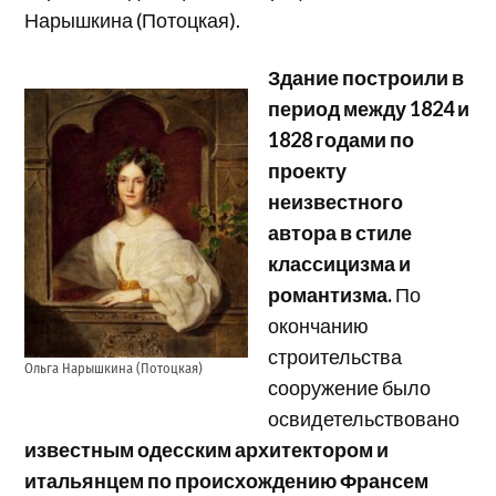
Нарышкина (Потоцкая).
Здание построили в
период между 1824 и
1828 годами по
проекту
неизвестного
автора
в стиле
классицизма и
романтизма.
По
окончанию
строительства
Ольга Нарышкина (Потоцкая)
сооружение было
освидетельствовано
известным одесским архитектором и
итальянцем по происхождению Франсем