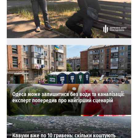
40 тисяч доларів за життя судді: в Одесі зірвали
замовне вбивство
0
03-08-2026 в 22:17
ВИБІР РЕДАКЦІЇ
Одеса може залишитися без води та каналізації:
експерт попередив про найгірший сценарій
Кавуни вже по 10 гривень: скільки коштують