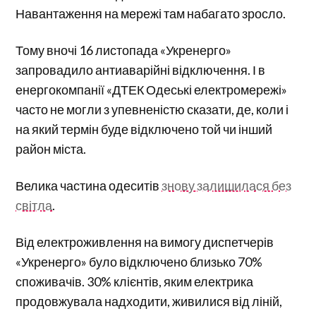
Навантаження на мережі там набагато зросло.
Тому вночі 16 листопада «Укренерго»
запровадило антиаварійні відключення. І в
енергокомпанії «ДТЕК Одеські електромережі»
часто не могли з упевненістю сказати, де, коли і
на який термін буде відключено той чи інший
район міста.
Велика частина одеситів
знову залишилася без
світла
.
Від електроживлення на вимогу диспетчерів
«Укренерго» було відключено близько 70%
споживачів. 30% клієнтів, яким електрика
продовжувала надходити, живилися від ліній,