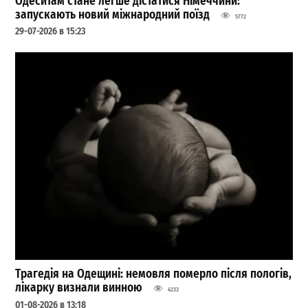
Одеситам стане легше дістатися Німеччини:
запускають новий міжнародний поїзд
5772
29-07-2026 в 15:23
Трагедія на Одещині: немовля померло після пологів,
лікарку визнали винною
4233
01-08-2026 в 13:18