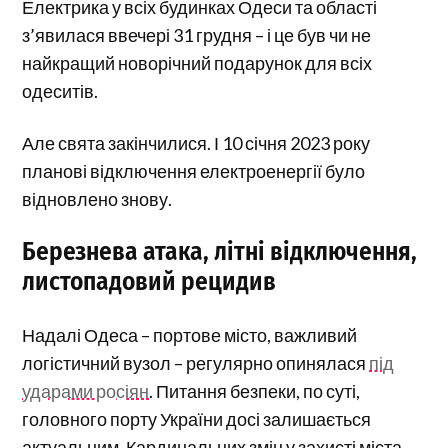
Електрика у всіх будинках Одеси та області
з’явилася ввечері 31 грудня – і це був чи не
найкращий новорічний подарунок для всіх
одеситів.
Але свята закінчилися. І 10 січня 2023 року
планові відключення електроенергії було
відновлено знову.
Березнева атака, літні відключення,
листопадовий рецидив
Надалі Одеса – портове місто, важливий
логістичний вузол – регулярно опинялася
під
ударами росіян
. Питання безпеки, по суті,
головного порту України досі залишається
актуальним. Кардинальних змін у захисті міста