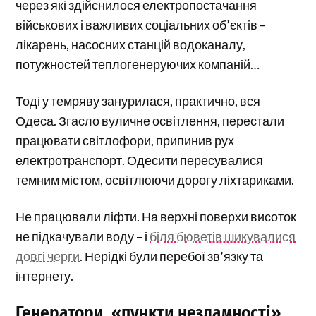
через які здійснилося електропостачання
військових і важливих соціальних об’єктів –
лікарень, насосних станцій водоканалу,
потужностей теплогенеруючих компаній…
Тоді у темряву занурилася, практично, вся
Одеса. Згасло вуличне освітлення, перестали
працювати світлофори, припинив рух
електротранспорт. Одесити пересувалися
темним містом, освітлюючи дорогу ліхтариками.
Не працювали ліфти. На верхні поверхи висоток
не підкачували воду – і
біля бюветів шикувалися
довгі черги
. Нерідкі були перебої зв’язку та
інтернету.
Генератори, «пункти незламності»