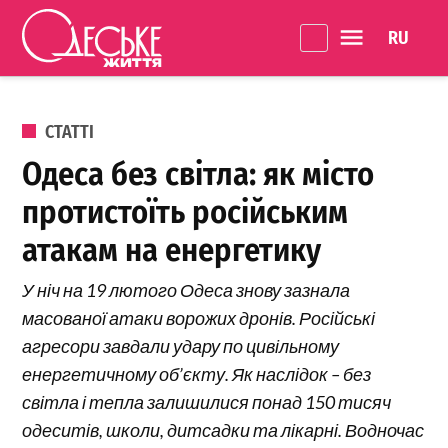
Перейти до вмісту
Language 
Одеське
Життя
ОПУБЛІКОВАНО В
СТАТТІ
Одеса без світла: як місто
протистоїть російським
атакам на енергетику
У ніч на 19 лютого Одеса знову зазнала
масованої атаки ворожих дронів. Російські
агресори завдали удару по цивільному
енергетичному об’єкту. Як наслідок – без
світла і тепла залишилися понад 150 тисяч
одеситів, школи, дитсадки та лікарні. Водночас