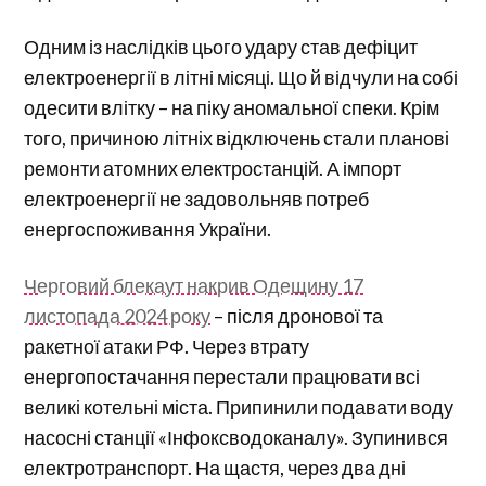
Одним із наслідків цього удару став дефіцит
електроенергії в літні місяці. Що й відчули на собі
одесити влітку – на піку аномальної спеки. Крім
того, причиною літніх відключень стали планові
ремонти атомних електростанцій. А імпорт
електроенергії не задовольняв потреб
енергоспоживання України.
Черговий блекаут накрив Одещину 17
листопада 2024 року
– після дронової та
ракетної атаки РФ. Через втрату
енергопостачання перестали працювати всі
великі котельні міста. Припинили подавати воду
насосні станції «Інфоксводоканалу». Зупинився
електротранспорт. На щастя, через два дні