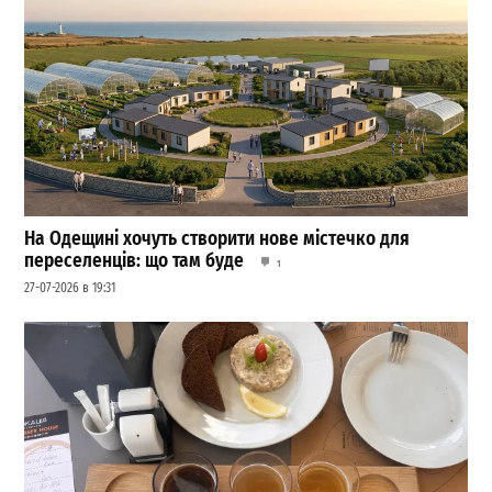
На Одещині хочуть створити нове містечко для
переселенців: що там буде
1
27-07-2026 в 19:31