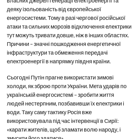
власних джерел генерації електроенергії та
деяку ізольованість від європейської
енергосистеми. Тому в разі чергової російської
атаки та сильних морозів відключення електрики
тут можуть тривати довше, ніж в інших областях.
Причини – значні пошкодження енергетичної
інфраструктури та обмеження передачі
електроенергії в напрямку півдня країни.
Сьогодні Путін прагне використати зимові
холоди, як зброю проти України. Мета ударів по
українській енергосистемі – зробити життя
людей нестерпним, позбавивши їх електрики і
води. Таку саму тактику Росія вже
використовувала під час інтервенції в Сирії:
«карати жителів, щоб зламати волю народу, і
змусити його здатися».