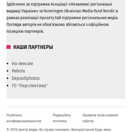
Здійснено за підтримки Асоціації «Незалежні регіональні
видавці України» та Foreningen Ukrainian Media Fund Nordic в
рамках реалізації проєкту Хаб підтримки регіональних медіа.
Погляди авторів не обов’язково збігаються з офіційною
позицією партнерів.
НАШИ ПАРТНЕРЫ
На пенсии
Работа
Depositphotos
ГО "Перспектива"
Политика
Редакційна
Правила пользования
конфиденциальности
політика
сайтом
© 2026 Центр медіа. Всі права захищені. Використання будь-яких