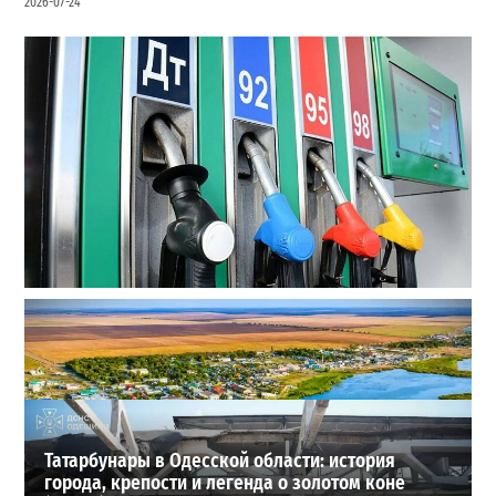
2026-07-24
Неприятный сюрприз для водителей Одессы: на АЗС
снова взлетели цены
2
2026-07-28
ВИБОР РЕДАКЦИИ
Татарбунары в Одесской области: история
города, крепости и легенда о золотом коне