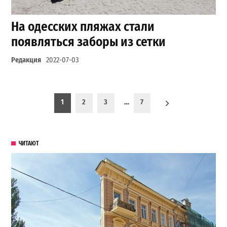
На одесских пляжах стали
появляться заборы из сетки
Редакция
2022-07-03
Пагинация записей
1
2
3
…
7
ЧИТАЮТ