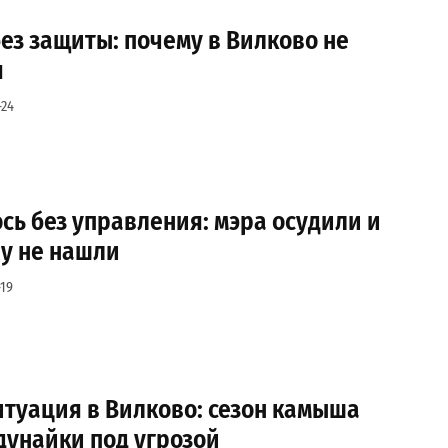
без защиты: почему в Вилково не
я
-24
сь без управления: мэра осудили и
у не нашли
19
итуация в Вилково: сезон камыша
дунайки под угрозой