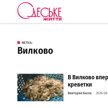
Перейти к содержанию
Одеське
життя
МЕТКА:
Вилково
В Вилково впе
креветки
Виктория Басок
2026-06