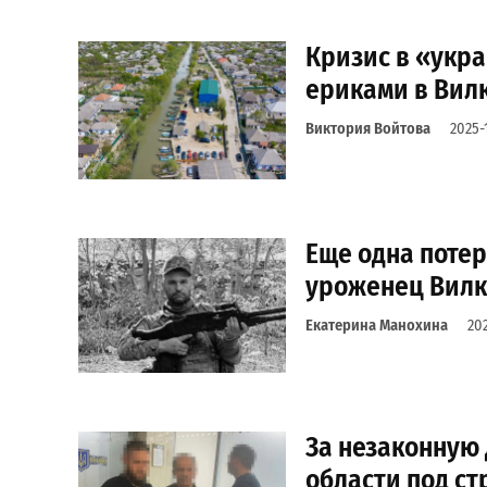
Кризис в «укра
ериками в Вил
Виктория Войтова
2025-
Еще одна потер
уроженец Вилк
Екатерина Манохина
20
За незаконную 
области под ст