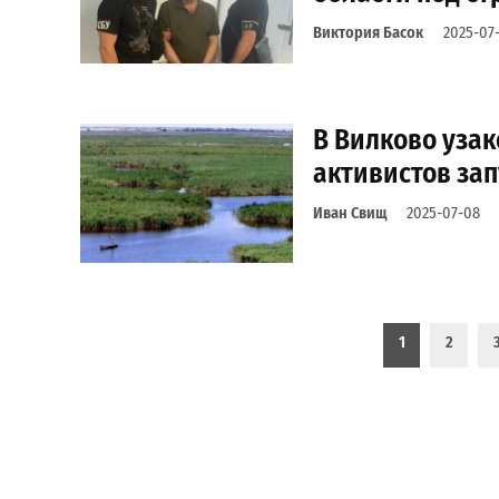
Виктория Басок
2025-07-
В Вилково узак
активистов за
Иван Свищ
2025-07-08
Пагинация записей
1
2