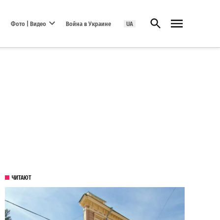
Открыть поиск
Фото | Видео
Война в Украине
UA
Open dropdown menu
ЧИТАЮТ