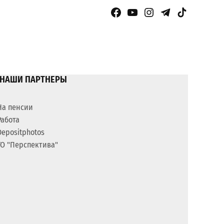
Facebook Page
YouTube
Instagram
Telegram
TikTok
НАШИ ПАРТНЕРЫ
На пенсии
Работа
Depositphotos
ГО "Перспектива"