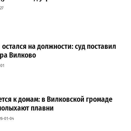
27
 остался на должности: суд поставил
эра Вилково
-01
тся к домам: в Вилковской громаде
 полыхают плавни
26-01-04