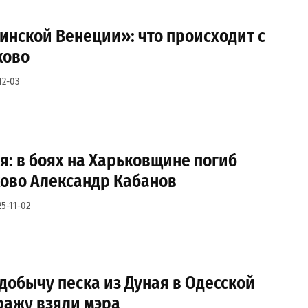
инской Венеции»: что происходит с
ково
12-03
я: в боях на Харьковщине погиб
ово Александр Кабанов
25-11-02
добычу песка из Дуная в Одесской
ражу взяли мэра