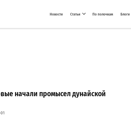
Новости
Статьи
По полочкам
Блоги
Open dropdown menu
рвые начали промысел дунайской
-01