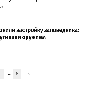
25
онили застройку заповедника:
пугивали оружием
3
…
6