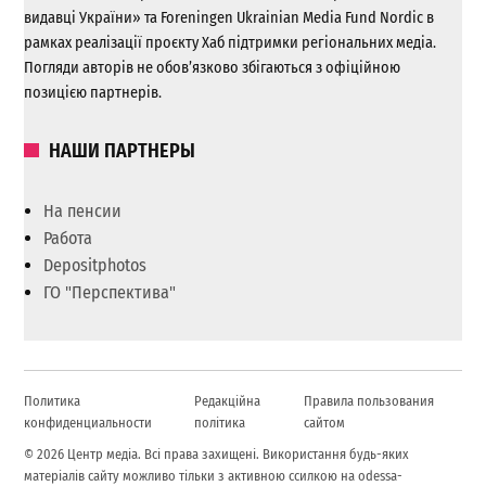
видавці України» та Foreningen Ukrainian Media Fund Nordic в
рамках реалізації проєкту Хаб підтримки регіональних медіа.
Погляди авторів не обов’язково збігаються з офіційною
позицією партнерів.
НАШИ ПАРТНЕРЫ
На пенсии
Работа
Depositphotos
ГО "Перспектива"
Политика
Редакційна
Правила пользования
конфиденциальности
політика
сайтом
© 2026 Центр медіа. Всі права захищені. Використання будь-яких
матеріалів сайту можливо тільки з активною ссилкою на odessa-