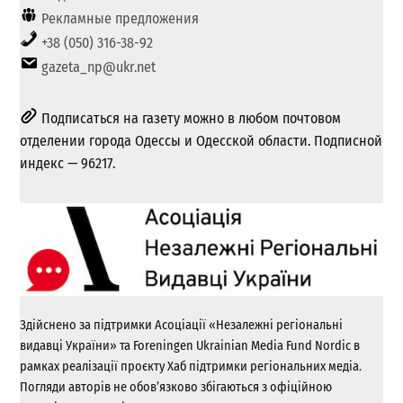
Рекламные предложения
+38 (050) 316-38-92
gazeta_np@ukr.net
Подписаться на газету можно в любом почтовом
отделении города Одессы и Одесской области. Подписной
индекс — 96217.
Здійснено за підтримки Асоціації «Незалежні регіональні
видавці України» та Foreningen Ukrainian Media Fund Nordic в
рамках реалізації проєкту Хаб підтримки регіональних медіа.
Погляди авторів не обов’язково збігаються з офіційною