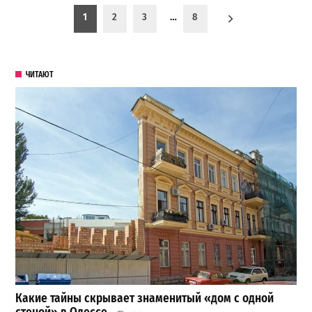
Пагинация записей
1
2
3
…
8
ЧИТАЮТ
Какие тайны скрывает знаменитый «дом с одной