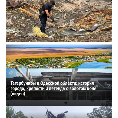
Ракетный удар по полигону на Киевщине: погибли 10
человек, сотня раненых
2
2026-07-24
ВИБОР РЕДАКЦИИ
Татарбунары в Одесской области: история
города, крепости и легенда о золотом коне
(видео)