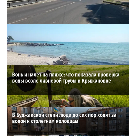
В Одессе на Среднефонтанской изменили схему
движения: что важно знать водителям
2
2026-08-08
ВИБОР РЕДАКЦИИ
Вонь и налет на пляже: что показала проверка
воды возле ливневой трубы в Крыжановке
В Буджакской степи люди до сих пор ходят за
водой к столетним колодцам