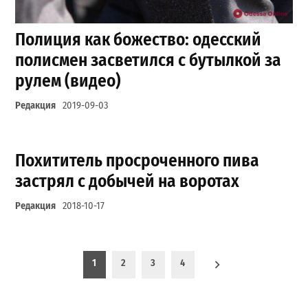
Полиция как божество: одесский
полисмен засветился с бутылкой за
рулем (видео)
Редакция
2019-09-03
Похититель просроченного пива
застрял с добычей на воротах
Редакция
2018-10-17
Пагинация записей
1
2
3
4