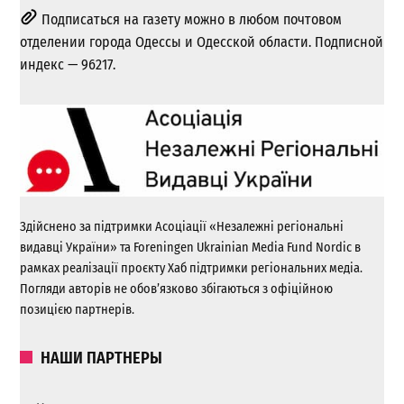
Подписаться на газету можно в любом почтовом
отделении города Одессы и Одесской области. Подписной
индекс — 96217.
Здійснено за підтримки Асоціації «Незалежні регіональні
видавці України» та Foreningen Ukrainian Media Fund Nordic в
рамках реалізації проєкту Хаб підтримки регіональних медіа.
Погляди авторів не обов’язково збігаються з офіційною
позицією партнерів.
НАШИ ПАРТНЕРЫ