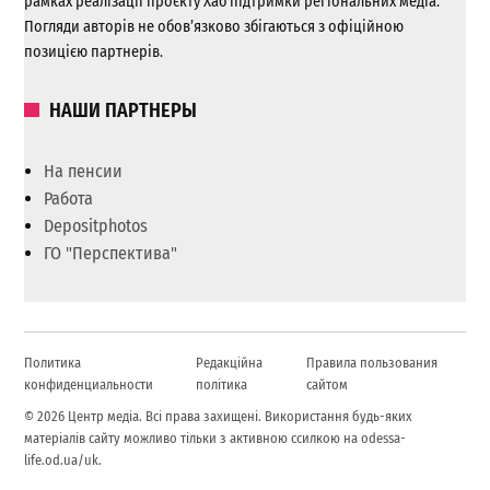
рамках реалізації проєкту Хаб підтримки регіональних медіа.
Погляди авторів не обов’язково збігаються з офіційною
позицією партнерів.
НАШИ ПАРТНЕРЫ
На пенсии
Работа
Depositphotos
ГО "Перспектива"
Политика
Редакційна
Правила пользования
конфиденциальности
політика
сайтом
© 2026 Центр медіа. Всі права захищені. Використання будь-яких
матеріалів сайту можливо тільки з активною ссилкою на odessa-
life.od.ua/uk.