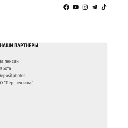
Facebook Page
YouTube
Instagram
Telegram
TikTok
НАШИ ПАРТНЕРЫ
На пенсии
Работа
Depositphotos
ГО "Перспектива"