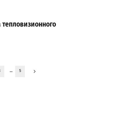
 тепловизионного
3
…
5