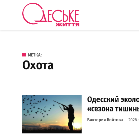
Перейти к содержанию
Одеське
життя
МЕТКА:
охота
Одесский экол
«сезона тишин
Виктория Войтова
2026-