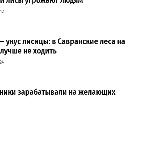
 и лисы угрожают людям
12
— укус лисицы: в Савранские леса на
 лучше не ходить
24
вники зарабатывали на желающих