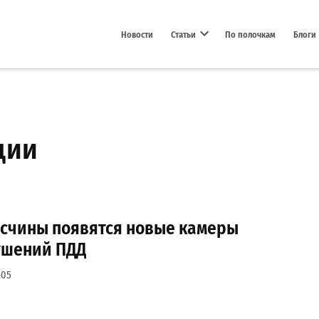
Новости
Статьи
По полочкам
Блоги
Open dropdown menu
ции
есчины появятся новые камеры
ушений ПДД
-05