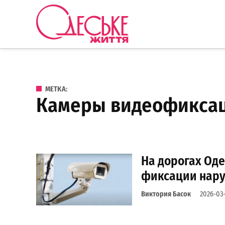
Перейти к содержанию
Одеське
життя
МЕТКА:
камеры видеофикса
На дорогах Од
фиксации нар
Виктория Басок
2026-03