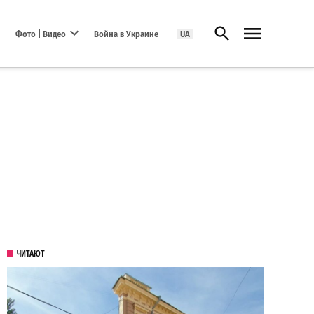
Открыть поиск
Фото | Видео
Война в Украине
UA
Open dropdown menu
ЧИТАЮТ