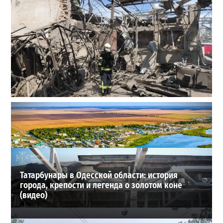
В Одессе выросло число пострадавших после атаки
реактивных дронов (фото)
2
2026-07-24
ВИБОР РЕДАКЦИИ
Татарбунары в Одесской области: история
города, крепости и легенда о золотом коне
(видео)