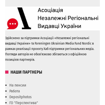
Здійснено за підтримки Асоціації «Незалежні регіональні
видавці України» та Foreningen Ukrainian Media Fund Nordic в
рамках реалізації проєкту Хаб підтримки регіональних медіа.
Погляди авторів не обов’язково збігаються з офіційною
позицією партнерів.
НАШИ ПАРТНЕРЫ
На пенсии
Работа
Depositphotos
ГО "Перспектива"