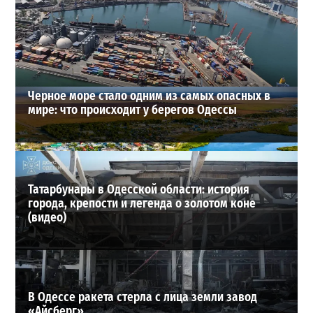
Под Одессой уносит в море ребенка на матрасе и
мужчину: идет спасательная операция
2
28-07-2026 в 17:51
ВИБОР РЕДАКЦИИ
Черное море стало одним из самых опасных в
мире: что происходит у берегов Одессы
Татарбунары в Одесской области: история
города, крепости и легенда о золотом коне
(видео)
В Одессе ракета стерла с лица земли завод
«Айсберг»