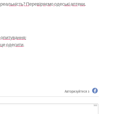
и реальність? Перевіряємо одеські аптеки
.
– опитування
;
 це одесити.
Авторизуйтеся з
500