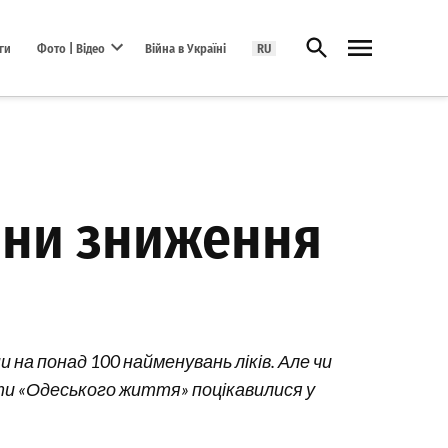
Відкрити пошук
ги
Фото | Відео
Війна в Україні
RU
Open dropdown menu
вони зниження
и на понад 100 найменувань ліків. Але чи
сти «Одеського життя» поцікавилися у