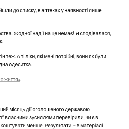
увійшли до списку, в аптеках у наявності лише
ства. Жодної надії на це немає! Я сподівалася,
к.
 теж. А ті ліки, які мені потрібні, вони як були
одна одеситка.
о життя»
.
рший місяць дії оголошеного державою
” власними зусиллями перевірили, чи є в
и коштувати менше. Результати – в матеріалі