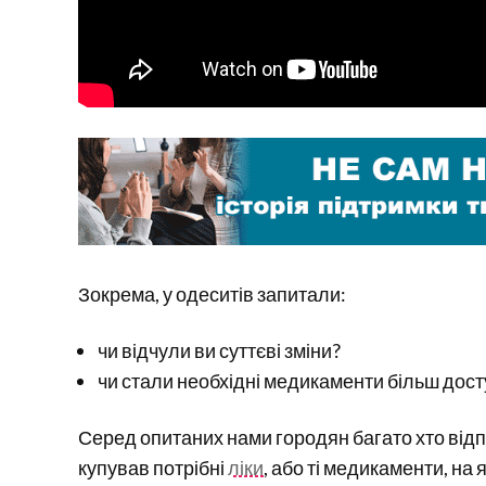
Зокрема, у одеситів запитали:
чи відчули ви суттєві зміни?
чи стали необхідні медикаменти більш дос
Серед опитаних нами городян багато хто відп
купував потрібні
ліки
, або ті медикаменти, на я