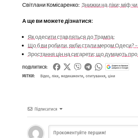
Світлани Комісаренко:
Знижки на ліки: міф ч
А ще ви можете дізнатися:
Як одесити ставляться до Трампа;
Що б ви робили, якби стали мером Одеси? 
Зростання цін на сигарети: що думають про
ПОДІЛИТИСЯ:
,
,
,
,
МІТКИ:
Відео
ліки
медикаменти
опитування
ціни
Підписатися