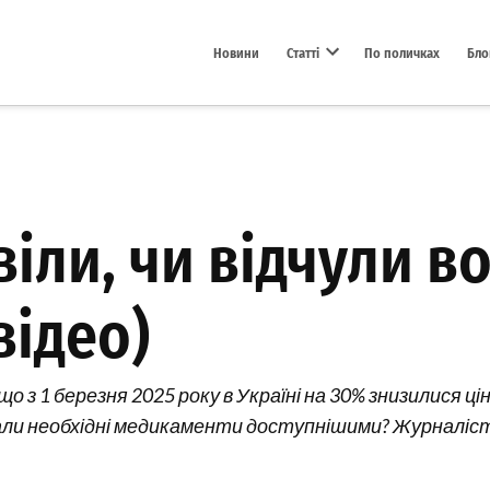
Новини
Статті
По поличках
Бло
Open dropdown menu
іли, чи відчули 
відео)
о з 1 березня 2025 року в Україні на 30% знизилися цін
 стали необхідні медикаменти доступнішими? Журналі