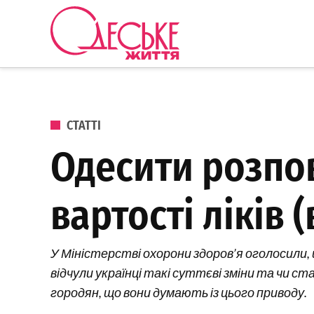
Перейти до вмісту
Одеське
Життя
ОПУБЛІКОВАНО В
СТАТТІ
Одесити розпов
вартості ліків (
У Міністерстві охорони здоров’я оголосили, щ
відчули українці такі суттєві зміни та чи
городян, що вони думають із цього приводу.