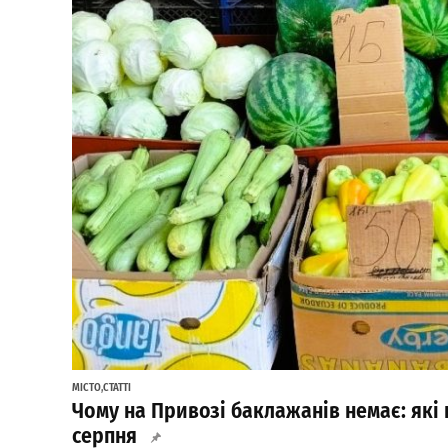
МІСТО
,
СТАТТІ
Чому на Привозі баклажанів немає: які 
серпня