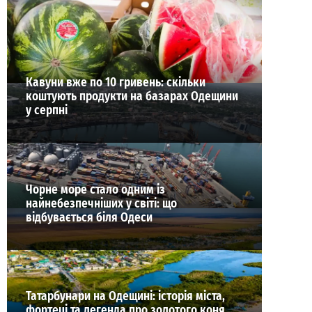
ВИБІР РЕДАКЦІЇ
Кавуни вже по 10 гривень: скільки
коштують продукти на базарах Одещини
у серпні
Чорне море стало одним із
найнебезпечніших у світі: що
відбувається біля Одеси
Татарбунари на Одещині: історія міста,
фортеці та легенда про золотого коня