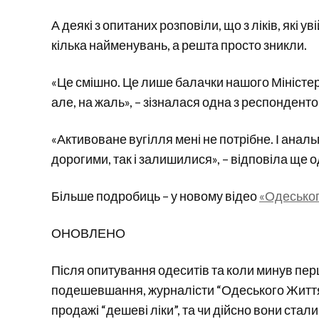
А деякі з опитаних розповіли, що з ліків, які 
кілька найменувань, а решта просто зникли.
«Це смішно. Це лише балачки нашого Міністер
але, на жаль», – зізналася одна з респонденто
«Активоване вугілля мені не потрібне. І анальгін
дорогими, так і залишилися», – відповіла ще 
Більше подробиць – у новому відео
«Одеськог
ОНОВЛЕНО
Після опитування одеситів та коли минув пе
подешевшання, журналісти “Одеського Життя
продажі “дешеві ліки”, та чи дійсно вони стал