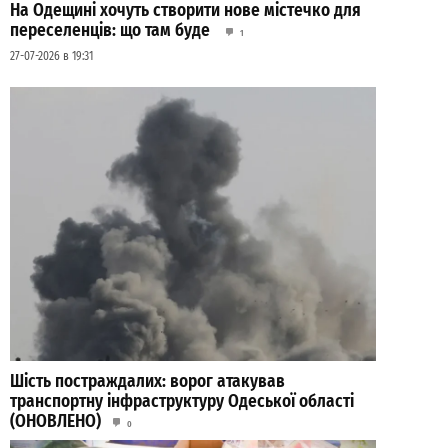
На Одещині хочуть створити нове містечко для
переселенців: що там буде
1
27-07-2026 в 19:31
Шість постраждалих: ворог атакував
транспортну інфраструктуру Одеської області
(ОНОВЛЕНО)
0
03-08-2026 в 12:55