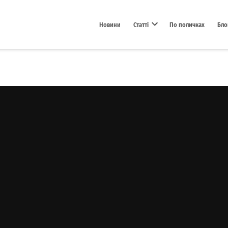
Новини
Статті
По поличках
Бло
Open dropdown menu