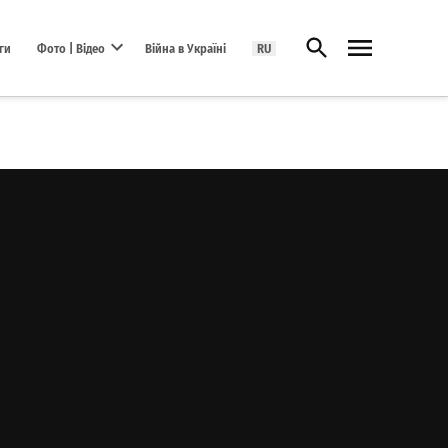
Відкрити пошук
ги
Фото | Відео
Війна в Україні
RU
Open dropdown menu