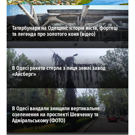
02.08.2026
ВИБІР РЕДАКЦІЇ
Татарбунари на Одещині: історія міста, фортеці
та легенда про золотого коня (відео)
В Одесі ракета стерла з лиця землі завод
«Айсберг»
В Одесі вандали знищили вертикальне
озеленення на проспекті Шевченку та
Адміральському (ФОТО)