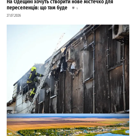
На Одещині хочуть створити нове містечко для
переселенців: що там буде
1
27.07.2026
На Миколаївській дорозі в Одесі гасили масштабну
пожежу на складі (фото, відео)
0