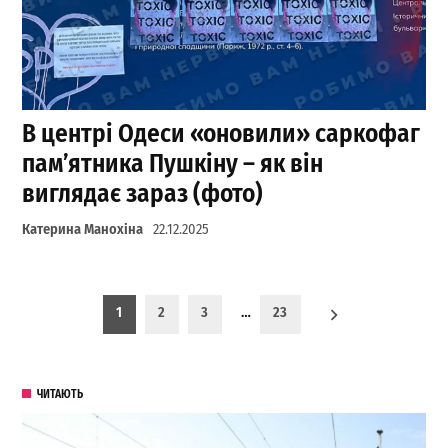
В центрі Одеси «оновили» саркофаг
пам’ятника Пушкіну – як він
виглядає зараз (фото)
Катерина Манохіна
22.12.2025
Пагинация записей
1
2
3
…
23
ЧИТАЮТЬ