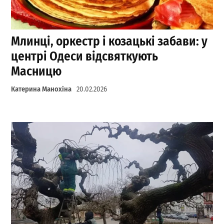
Млинці, оркестр і козацькі забави: у
центрі Одеси відсвяткують
Масницю
Катерина Манохіна
20.02.2026